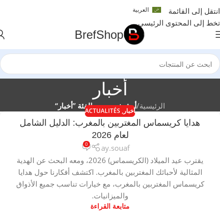
العربية
انتقل إلى القائمة
تخط إلى المحتوى الرئيسي
BrefShop
أخبار
الرئيسية
/
أرشيف حسب الفئة ”أخبار“
أخبار
,
ACTUALITÉS
هدايا كريسماس المغتربين بالمغرب: الدليل الشامل
لعام 2026
0
ay.souaf
يقترب عيد الميلاد (الكريسماس) 2026، ومعه البحث عن الهدية
المثالية لأحبائك المغتربين بالمغرب. اكتشف أفكارنا حول هدايا
كريسماس المغتربين بالمغرب، مع خيارات تناسب جميع الأذواق
والميزانيات.
متابعة القراءة