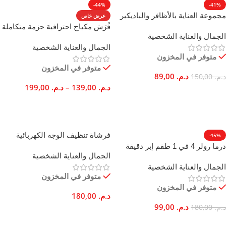
-44%
-41%
المادة الأساسية
مجموعة العناية بالأظافر والباديكير
عرض خاص
الهدف التعليمي
18 قطعة من الفولاذ المقاوم للصدأ
فُرَش مكياج احترافية حزمة متكاملة
بولِيستَر
,
قطن ناعم
الجمال والعناية الشخصية
كاملة
24 أو 32 قطعة
الجمال والعناية الشخصية
التركيز
,
التنسيق بين العين واليد
,
متوفر في المخزون
توازن
المقاس
20 سم
متوفر في المخزون
د.م.
89,00
د.م.
150,00
د.م.
139,00
–
د.م.
199,00
مكان الاستخدام
داخلية
الميزات
ذو وجهين
إضافة إلى السلة
تحديد أحد الخيارات
العلامة التجارية
الهدف الرئيسي
فرشاة تنظيف الوجه الكهربائية
-45%
اختيار بريف شوب
Kemei قابلة لإعادة الشحن للتدليك
درما رولر 4 في 1 طقم إبر دقيقة
أداة تعليمية
,
التعبير عن المشاعر
الجمال والعناية الشخصية
العميق
لعلاج الكولاجين ومكافحة الشيخوخة
الجمال والعناية الشخصية
الجنس
متوفر في المخزون
متوفر في المخزون
د.م.
180,00
للأطفال
,
للجنسين
,
للكبار
د.م.
99,00
د.م.
180,00
إضافة إلى السلة
إضافة إلى السلة