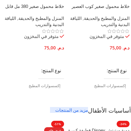
خلاط محمول صغير كوب العصير
خلاط محمول صغير 380 مل قابل
قابل لإعادة الشحن عبر USB
لإعادة الشحن USB شفرات
المنزل والمطبخ والحديقة
,
اللياقة
المنزل والمطبخ والحديقة
,
اللياقة
بنفسجي
ستانلس ستيل
البدنية والتدريب
البدنية والتدريب
متوفر في المخزون
متوفر في المخزون
د.م.
75,00
د.م.
75,00
إضافة إلى السلة
إضافة إلى السلة
نوع المنتج
نوع المنتج
إكسسوارات المطبخ
إكسسوارات المطبخ
العلامة التجارية
الهدف الرئيسي
مزيد من المنتجات
أساسيات الأطفال
اختيار بريف شوب
إعداد مشروبات بروتينية
,
تحضير
العصائر الطبيعية
,
تحضير مشروبات
-51%
-34%
السموثي
دمية ستيتش Disney قطيفة كبيرة
عرض خاص