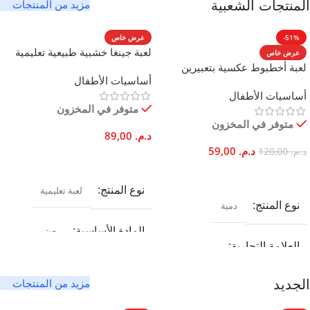
مزيد من المنتجات
المنتجات الشعبية
-51%
عرض خاص
لعبة جينغا خشبية طبيعية تعليمية
عرض خاص
للعائلة مونتيسوري
لعبة أخطبوط عكسية بتعبيرين
أساسيات الأطفال
مزدوجين من القطن 20 سم
أساسيات الأطفال
للأطفال والكبار
متوفر في المخزون
متوفر في المخزون
د.م.
89,00
د.م.
59,00
د.م.
120,00
إضافة إلى السلة
تحديد أحد الخيارات
نوع المنتج
لعبة تعليمية
نوع المنتج
دمية
المادة الأساسية
خشب
العلامة التجارية
السن الموصى به
اختيار بريف شوب
مزيد من المنتجات
الجديد
ابتداءً من 3 سنوات