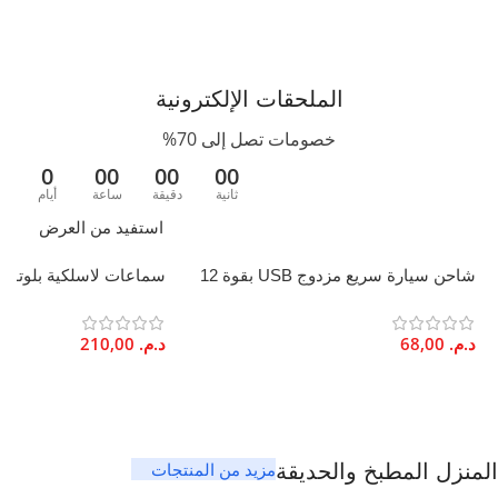
العناية
تنظيف لطيف باليد
مناسبة الشراء
الملحقات الإلكترونية
أداة مضادة للتوتر
,
هدية
خصومات تصل إلى 70%
0
00
00
00
اللون
متعدد الألوان
ثانية
دقيقة
ساعة
أيام
استفيد من العرض
دمية
شاحن سيارة سريع مزدوج USB بقوة 12
واط من سبيكة الألومنيوم ORYX
تدوم 6 ساعات صوت غامر
أحمر/بنفسجي
,
أخضر/أزرق
,
أزرق
سماوي / وردي
,
أزرق غامق / وردي
,
د.م.
68,00
د.م.
210,00
وردي / وردي
مزيد من المنتجات
المنزل المطبخ والحديقة