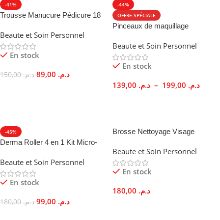
Sélection Brefshop
-41%
-44%
Trousse Manucure Pédicure 18
OFFRE SPÉCIALE
ÂGE RECOMMANDÉ
Pièces Acier Inoxydable Complet
Pinceaux de maquillage
MATIÈRE PRINCIPALE
Beaute et Soin Personnel
professionnels Pack Complet 24
À partir de 3 ans
Beaute et Soin Personnel
ou 32 pièces
En stock
Coton Doux
,
Polyester
En stock
OBJECTIF ÉDUCATIF
89,00
د.م.
150,00
د.م.
TAILLE
20 cm
139,00
د.م.
–
199,00
د.م.
Ajouter Au Panier
Concentration
,
Coordination
Choix Des Options
œil-main
,
Équilibre
FONCTIONNALITÉ
Brosse Nettoyage Visage
-45%
LIEU D'UTILISATION
Réversible (Double expression)
Électrique Kemei Rechargeable
Derma Roller 4 en 1 Kit Micro-
Beaute et Soin Personnel
Massage Profond
aiguilles Anti-âge Thérapie
Intérieur
Beaute et Soin Personnel
Collagène
OBJECTIF PRINCIPAL
En stock
En stock
MARQUE
Exprimer les émotions
,
Outil
180,00
د.م.
pédagogique
99,00
د.م.
180,00
د.م.
Ajouter Au Panier
Sélection Brefshop
Ajouter Au Panier