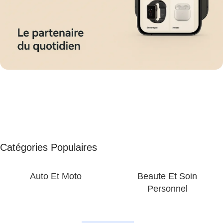
Disponible en plusieurs couleurs
Peluche
Trépied Télephone
105 cm
Smart Watch
Revérsible
Catégories Populaires
Waterproof
Voir plus
Voir Plus
Voir plus
Auto Et Moto
Beaute Et Soin
Personnel