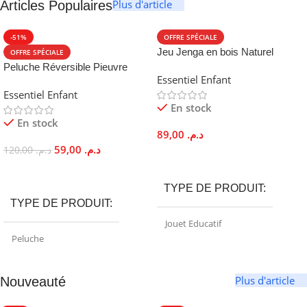
Plus d'article
Articles Populaires
-51%
OFFRE SPÉCIALE
Jeu Jenga en bois Naturel
OFFRE SPÉCIALE
Éducatif Famille Montessori
Peluche Réversible Pieuvre
Essentiel Enfant
Double Expression Coton 20cm
Essentiel Enfant
Enfant Adulte
En stock
En stock
89,00
د.م.
59,00
د.م.
120,00
د.م.
Ajouter Au Panier
Choix Des Options
TYPE DE PRODUIT
TYPE DE PRODUIT
Jouet Educatif
Peluche
MATIÈRE PRINCIPALE
MARQUE
Plus d'article
Nouveauté
Bois