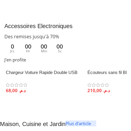
GENRE
Adulte
,
Enfant
,
Unisexe
Accessoires Electroniques
ENTRETIEN
Des remises jusqu'à 70%
0
00
00
00
Nettoyage doux à la main
Jrs
Hr
Min
Sc
J'en profite
OCCASION D'ACHAT
Chargeur Voiture Rapide Double USB
Écouteurs sans fil Blu
12W Alliage Aluminium ORYX
Autonomie 6h Son Imm
Cadeau
,
Objet anti-stress
68,00
د.م.
210,00
د.م.
COULEUR
Multicolore
PELUCHE
Plus d'article
Maison, Cuisine et Jardin
Bleu ciel / Rose
,
Bleu foncé /