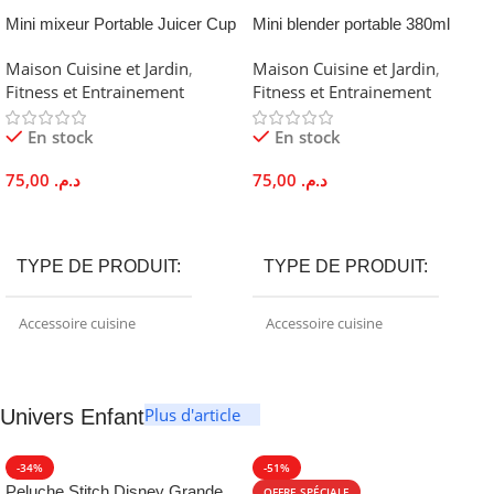
Rose
,
Rose / Rose
,
Rouge /
Mini mixeur Portable Juicer Cup
Mini blender portable 380ml
Violet
,
Vert / bleu
Rechargeable USB Mixeur
Rechargeable USB Lames Inox
Maison Cuisine et Jardin
,
Maison Cuisine et Jardin
,
Violet
Fitness et Entrainement
Fitness et Entrainement
En stock
En stock
75,00
د.م.
75,00
د.م.
Ajouter Au Panier
Ajouter Au Panier
TYPE DE PRODUIT
TYPE DE PRODUIT
Accessoire cuisine
Accessoire cuisine
MARQUE
OBJECTIF PRINCIPAL
Plus d'article
Univers Enfant
Sélection Brefshop
Préparer boissons protéinées
,
Préparer jus
,
Préparer
-34%
-51%
smoothies
Peluche Stitch Disney Grande
OFFRE SPÉCIALE