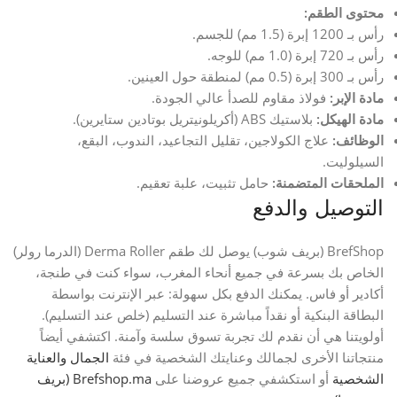
محتوى الطقم:
رأس بـ 1200 إبرة (1.5 مم) للجسم.
رأس بـ 720 إبرة (1.0 مم) للوجه.
رأس بـ 300 إبرة (0.5 مم) لمنطقة حول العينين.
مادة الإبر:
فولاذ مقاوم للصدأ عالي الجودة.
مادة الهيكل:
بلاستيك ABS (أكريلونيتريل بوتادين ستايرين).
الوظائف:
علاج الكولاجين، تقليل التجاعيد، الندوب، البقع،
السيلوليت.
الملحقات المتضمنة:
حامل تثبيت، علبة تعقيم.
التوصيل والدفع
BrefShop (بريف شوب) يوصل لك طقم Derma Roller (الدرما رولر)
الخاص بك بسرعة في جميع أنحاء المغرب، سواء كنت في طنجة،
أكادير أو فاس. يمكنك الدفع بكل سهولة: عبر الإنترنت بواسطة
البطاقة البنكية أو نقداً مباشرة عند التسليم (خلص عند التسليم).
أولويتنا هي أن نقدم لك تجربة تسوق سلسة وآمنة. اكتشفي أيضاً
منتجاتنا الأخرى لجمالك وعنايتك الشخصية في فئة
الجمال والعناية
الشخصية
أو استكشفي جميع عروضنا على
Brefshop.ma (بريف