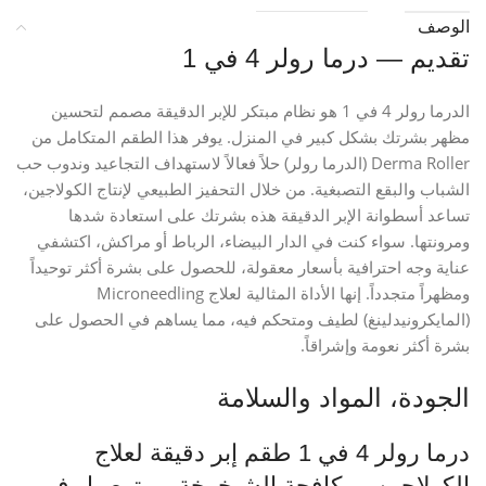
الوصف
تقديم — درما رولر 4 في 1
الدرما رولر 4 في 1 هو نظام مبتكر للإبر الدقيقة مصمم لتحسين
مظهر بشرتك بشكل كبير في المنزل. يوفر هذا الطقم المتكامل من
Derma Roller (الدرما رولر) حلاً فعالاً لاستهداف التجاعيد وندوب حب
الشباب والبقع التصبغية. من خلال التحفيز الطبيعي لإنتاج الكولاجين،
تساعد أسطوانة الإبر الدقيقة هذه بشرتك على استعادة شدها
ومرونتها. سواء كنت في الدار البيضاء، الرباط أو مراكش، اكتشفي
عناية وجه احترافية بأسعار معقولة، للحصول على بشرة أكثر توحيداً
ومظهراً متجدداً. إنها الأداة المثالية لعلاج Microneedling
(المايكرونيدلينغ) لطيف ومتحكم فيه، مما يساهم في الحصول على
بشرة أكثر نعومة وإشراقاً.
الجودة، المواد والسلامة
درما رولر 4 في 1 طقم إبر دقيقة لعلاج
الكولاجين ومكافحة الشيخوخة — توصيل في