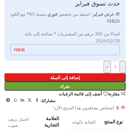
حدث تسوق فبراير
🎁
ع
رض فبراير
:
استفد من تخفيض
فوري
بنسبة 5%*
مع
الكود
.
FEB26
ابتداءً من 300 درهم من المشتريات * صالحة إلى غاية
2026/02/28
FEB26
+
-
إضافة إلى السلة
شراء
مقارنة
أضف إلى قائمة الرغبات
مشاركة:
5
أشخاص يشاهدون هذا المنتج الآن!
العلامة
اختيار بريف
نوع المنتج
العناية بالوجه
التجارية
شوب