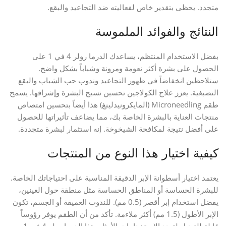
متجدد. يحظى بتقدير خاص لفعاليته ضد التجاعيد والبقع.
النتائج والفوائد الملموسة
بفضل الاستخدام المنتظم، يساعدك الدرما رولر 4 في 1 على
الحصول على بشرة أكثر نعومة ومرونة وشباباً بشكل واضح.
ستلاحظين انخفاضاً في ظهور التجاعيد وندوب حب الشباب والبقع
التصبغية. يعزز علاج الكولاجين تحسين نسيج البشرة وإشراقها. يسمح
طقم Microneedling (المايكرونيدلينغ) هذا أيضاً بتحسين امتصاص
منتجات العناية بالبشرة الخاصة بك، مما يضاعف تأثيراتها للحصول
على أفضل نتيجة لمكافحة الشيخوخة. إنه استثمار لبشرة متجددة.
كيفية اختيار هذا النوع من المنتجات
يعتمد اختيار أسطوانة الإبر الدقيقة المناسبة على احتياجاتك الخاصة.
للبشرة الحساسة أو المناطق الحساسة مثل منطقة حول العينين،
يفضل استخدام إبر أقصر (0.5 مم). للندوب العميقة أو الجسم، تكون
الإبر الأطول (1.5 مم) أكثر ملاءمة. تأكد من أن الطقم يوفر رؤوساً