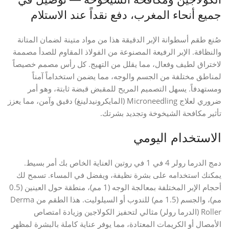
جميع أنحاء المغرب، دفع نقداً عند الاستلام
صُنع طقم أسطوانة الإبر الدقيقة هذا من مواد متينة لضمان المتانة
والنظافة. الإبر الرفيعة المصنوعة من الفولاذ المقاوم للصدأ مصممة
لاختراق لطيف وفعال، مما يقلل من التهيج. كل رأس مصمم خصيصاً
لمناطق مختلفة من الجسم والوجه، مما يضمن استخداماً آمناً
ومستهدفاً. يسهل التصميم المريح للمقبض قبضة ثابتة، وهو أمر
ضروري لعلاج Microneedling (المايكرونيدلينغ) دقيق وآمن، مما يعزز
تأثير مكافحة الشيخوخة وتجديد بشرتك.
الاستخدام اليومي
دمج الدرما رولر 4 في 1 في روتين العناية الخاص بك أمر بسيط.
يمكنك استخدامه على بشرة نظيفة، ويفضل في المساء. تسمح لك
أحجام الإبر المختلفة بمعالجة الوجه (1 مم)، منطقة حول العينين (0.5
مم)، والجسم (1.5 مم) للندوب أو السيلوليت. هذا الطقم من Derma
Roller (الدرما رولر) مثالي لتحفيز الكولاجين وزيادة امتصاص
الأمصال أو الكريمات المعتادة، مما يوفر عناية كاملة بالبشرة لمظهر