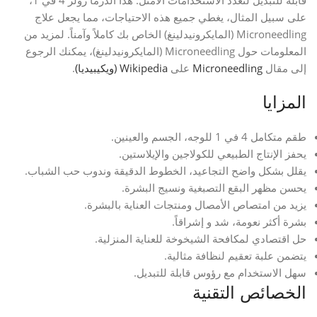
قابلة للتبديل لتعدد الاستخدامات الأمثل. هذا الدرما رولر 4 في 1،
على سبيل المثال، يغطي جميع هذه الاحتياجات، مما يجعل علاج
Microneedling (المايكرونيدلينغ) الخاص بك كاملاً وآمناً. لمزيد من
المعلومات حول Microneedling (المايكرونيدلينغ)، يمكنك الرجوع
إلى مقال
Microneedling
على
Wikipedia (ويكيبيديا)
.
المزايا
طقم متكامل 4 في 1 للوجه، الجسم والعينين.
يحفز الإنتاج الطبيعي للكولاجين والإيلاستين.
يقلل بشكل واضح التجاعيد، الخطوط الدقيقة وندوب حب الشباب.
يحسن مظهر البقع التصبغية ونسيج البشرة.
يزيد من امتصاص الأمصال ومنتجات العناية بالبشرة.
بشرة أكثر نعومة، شد و إشراقاً.
حل اقتصادي لمكافحة الشيخوخة للعناية المنزلية.
يتضمن علبة تعقيم لنظافة مثالية.
سهل الاستخدام مع رؤوس قابلة للتبديل.
الخصائص التقنية