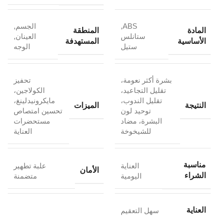
ABS
,
الجسم
,
المادة
المنطقة
ستانلس
العينان
,
الأساسية
المستهدفة
ستيل
الوجه
بشرة أكثر نعومة،
تحفيز
تقليل التجاعيد،
الكولاجين،
تقليل الندوب،
مايكرونيدلينغ،
النتيجة
الميزات
توحيد لون
تحسين امتصاص
البشرة، مضاد
مستحضرات
للشيخوخة
العناية
مناسبة
العناية
علبة تطهير
الأمان
الشراء
اليومية
متضمنة
العناية
سهل التعقيم