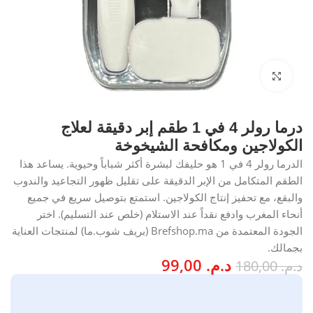
انقر للتكبير
درما رولر 4 في 1 طقم إبر دقيقة لعلاج
الكولاجين ومكافحة الشيخوخة
الدرما رولر 4 في 1 هو حليفك لبشرة أكثر شباباً وحيوية. يساعد هذا
الطقم المتكامل من الإبر الدقيقة على تقليل ظهور التجاعيد والندوب
والبقع، مع تحفيز إنتاج الكولاجين. استمتع بتوصيل سريع في جميع
أنحاء المغرب وادفع نقداً عند الاستلام (خلص عند التسليم). اختر
الجودة المعتمدة من Brefshop.ma (بريف شوب.ما) لمنتجات العناية
بجمالك.
د.م.
99,00
د.م.
180,00