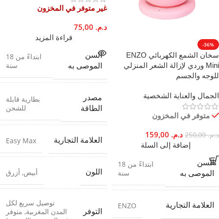
غير متوفر في المخزون
د.م.
75,00
قراءة المزيد
-36%
سخان الشمع الكهربائي ENZO
السن
ابتداءً من 18
سنة
Mini وردي لإزالة الشعر المنزلي
الموصى به
للوجه والجسم
الجمال والعناية الشخصية
مصدر
بطارية قابلة
للشحن
الطاقة
متوفر في المخزون
د.م.
159,00
د.م.
250,00
العلامة التجارية
Easy Max
إضافة إلى السلة
السن
ابتداءً من 18
اللون
أبيض
,
أزرق
سنة
الموصى به
توصيل سريع لكل
العلامة التجارية
ENZO
التوفر
المدن المغربية
,
متوفر