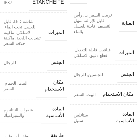
ÉTANCHÉITÉ
IPX7
تزييت الشفرات
,
رأس
قابل للإزالة
,
سهل
شاشة LED
,
قابل
العناية
التنظيف
,
قابلة للغسل
للغسل تحت الماء
,
بالماء
الميزات
لاسلكي
,
ماكينة
تشذيب اللحية
,
ماكينة
حلاقة الشعر
قباقيب قابلة للتعديل
,
الميزات
قطع دقيق
,
لاسلكي
الجنس
للرجال
الجنس
للجنسين
,
للرجال
مكان
البيت
,
الحمام
,
السفر
الاستخدام
مكان الاستخدام
البيت
,
السفر
المادة
شفرات التيتانيوم
المادة
ستانلس
والسيراميك
الأساسية
ستيل
الأساسية
طريقة
جاف أو رطب
,