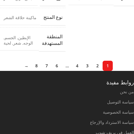
نوع المنتج
ماكينة حلاقة الشعر
المنطقة
الإبطين
,
الجسم
,
الوجه
,
شعر
,
لحية
المستهدفة
→
8
7
6
…
4
3
2
1
روابط مفيدة
من نحن
سياسة التوصيل
سياسة الخصوصية
سياسة الاسترداد والإرجاع
العمل في بريف شوب