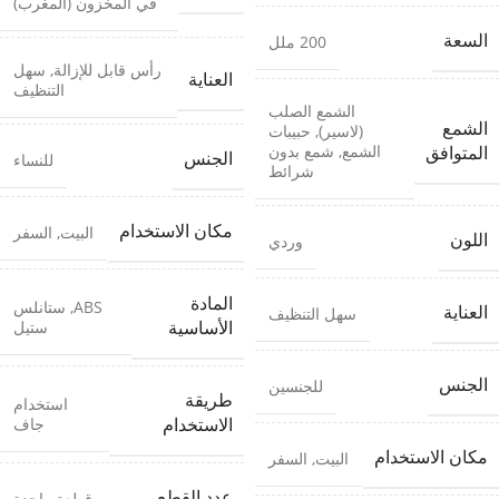
في المخزون (المغرب)
السعة
200 ملل
رأس قابل للإزالة
,
سهل
العناية
التنظيف
الشمع الصلب
الشمع
(لاسير)
,
حبيبات
الشمع
,
شمع بدون
المتوافق
الجنس
للنساء
شرائط
مكان الاستخدام
البيت
,
السفر
اللون
وردي
المادة
ABS
,
ستانلس
العناية
سهل التنظيف
ستيل
الأساسية
الجنس
للجنسين
طريقة
استخدام
جاف
الاستخدام
مكان الاستخدام
البيت
,
السفر
عدد القطع
قطعة واحدة