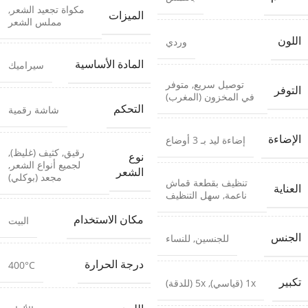
مكواة تجعيد الشعر
,
الميزات
مملس الشعر
اللون
وردي
المادة الأساسية
سيراميك
توصيل سريع
,
متوفر
التوفر
في المخزون (المغرب)
التحكم
شاشة رقمية
الإضاءة
إضاءة ليد بـ 3 أوضاع
رقيق
,
كثيف (غليظ)
,
نوع
لجميع أنواع الشعر
,
الشعر
مجعد (بوكلي)
تنظيف بقطعة قماش
العناية
ناعمة
,
سهل التنظيف
مكان الاستخدام
البيت
الجنس
للجنسين
,
للنساء
درجة الحرارة
400°C
تكبير
1x (قياسي)
,
5x (للدقة)