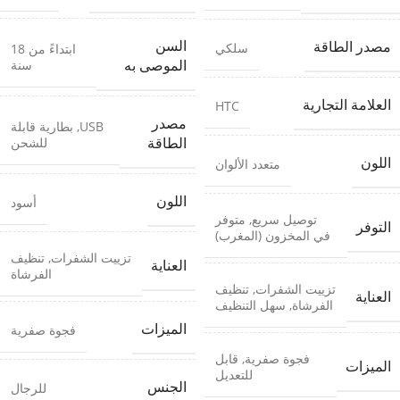
السن
مصدر الطاقة
سلكي
ابتداءً من 18
سنة
الموصى به
العلامة التجارية
HTC
مصدر
USB
,
بطارية قابلة
للشحن
الطاقة
اللون
متعدد الألوان
اللون
أسود
توصيل سريع
,
متوفر
التوفر
في المخزون (المغرب)
تزييت الشفرات
,
تنظيف
العناية
الفرشاة
تزييت الشفرات
,
تنظيف
العناية
الفرشاة
,
سهل التنظيف
الميزات
فجوة صفرية
فجوة صفرية
,
قابل
الميزات
للتعديل
الجنس
للرجال