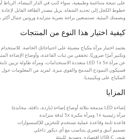
خطوط الكحل إلى تحديد الشفاه. يزيل مصدر الطاقة القابل لإعادة 
وبصمتك البيئية. تستمتعين براحة بصرية متزايدة وروتين جمال أكثر م
كيفية اختيار هذا النوع من المنتجات
وتكبير أمرًا ضروريًا. تحققي من ثبات القاعدة، وأوضاع الإضاءة المت
عن مرآة LED 1x 5x متعددة الاستخدامات، ومرآة طاولة تزي
فسيكون النموذج المدمج والقوي ميزة. لمزيد من المعلومات حول أ
المكياج على ويكيبيديا.
المزايا
إضاءة LED مدمجة بثلاثة أوضاع إضاءة (باردة، دافئة، محايدة)
مرآة رئيسية 1x ومرآة مكبرة 5x لدقة متزايدة
قاعدة ثابتة وقاعدة عملية تستخدم للتخزين للإكسسوارات
تصميم أنيق وعصري يتناسب مع أي ديكور داخلي
شحن USB-C اقتصادي وصديق للبيئة