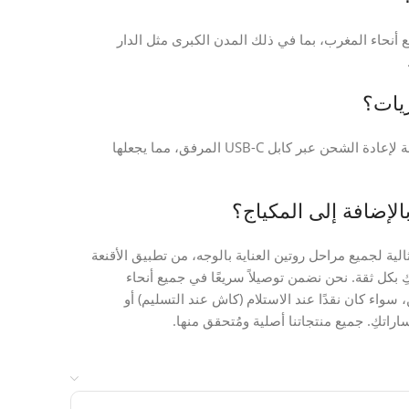
مكياج LED الخاصة بكِ في جميع أنحاء المغرب، بما في ذلك المدن الكبرى مثل الدار
ريات؟
لا، هذه المرآة تعمل بدون بطاريات. إنها مزودة ببطارية مدمجة وقابلة لإعادة الشحن عبر كابل USB-C المرفق، مما يجعلها
الإضافة إلى المكياج؟
بفضل تكبيرها 5x وإضاءتها القابلة للتكيف، مرآة مكياج LED مثالية لجميع مراحل روتين العناية بالوجه، من تطبيق الأقنعة
BrefS، يمكنكِ طلب مرآة مكياج LED الخاصة بكِ بكل ثقة. نحن نضمن توصيلاً سريعًا في جميع أنحاء
، سواء كان نقدًا عند الاستلام (كاش عند التسليم) أو
اراتكِ. جميع منتجاتنا أصلية ومُتحقق منها.