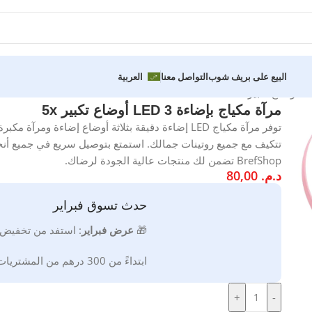
البيع على بريف شوب
التواصل معنا
العربية
مرآة مكياج بإضاءة LED 3 أوضاع تكبير 5x
تتكيف مع جميع روتينات جمالك. استمتع بتوصيل سريع في جميع أنحاء 
BrefShop تضمن لك منتجات عالية الجودة لرضاك.
د.م.
80,00
حدث تسوق فبراير
🎁
ع
رض فبراير
:
استفد من تخفيض
ابتداءً من 300 درهم من المشتريات * صالحة إلى غاية 2026/02/28
+
-