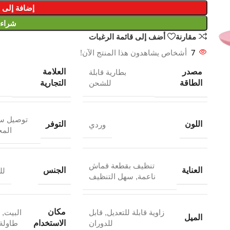
إضافة إلى 
شراء
مقارنة
أضف إلى قائمة الرغبات
7
أشخاص يشاهدون هذا المنتج الآن!
مصدر
العلامة
بطارية قابلة
الطاقة
التجارية
للشحن
توصيل س
اللون
التوفر
وردي
المخ
تنظيف بقطعة قماش
العناية
الجنس
لل
ناعمة
,
سهل التنظيف
مكان
زاوية قابلة للتعديل
,
قابل
البيت
,
الميل
الاستخدام
للدوران
طاولة 