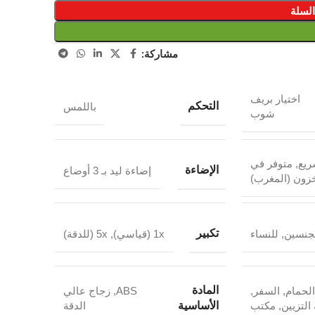
السلة
مشاركة:
اختيار بريف
التحكم
باللمس
شوب
ريع
,
متوفر في
الإضاءة
إضاءة ليد بـ 3 أوضاع
زون (المغرب)
تكبير
جنسين
,
للنساء
1x (قياسي)
,
5x (للدقة)
المادة
الحمام
,
السفر
,
ABS
,
زجاج عالي
الأساسية
التزيين
,
مكتب
الدقة