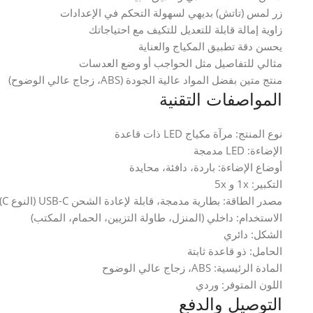
زر لمس (تاتش) بديهي لسهولة التحكم في الإعدادات
زاوية إمالة قابلة للتعديل للتكيف مع احتياجاتك
يحسن دقة تطبيق المكياج والعناية
مثالي للتفاصيل مثل الحواجب أو وضع العدسات
منتج متين بفضل المواد عالية الجودة (ABS، زجاج عالي الوضوح)
المواصفات التقنية
نوع المنتج: مرآة مكياج LED ذات قاعدة
الإضاءة: LED مدمجة
أوضاع الإضاءة: باردة، دافئة، محايدة
التكبير: 1x و 5x
مصدر الطاقة: بطارية مدمجة، قابلة لإعادة الشحن USB-C (النوع C)
الاستخدام: داخلي (المنزل، طاولة التزيين، الحمام، المكتب)
الشكل: دائري
الحامل: ذو قاعدة ثابتة
المادة الرئيسية: ABS، زجاج عالي الوضوح
اللون المتوفر: وردي
التوصيل والدفع