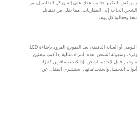
على نتيجة متناغمة وطبيعية، سواء كنتِ في الدار البيضاء، الرباط أو مراكش. التكبير 5x يساعدكِ على إتقان كل التفاصيل، من
الشحن الحاجة إلى البطاريات، مما يقلل من نفقاتك
تعة وفعالية كل يوم.
يعتمد اختيار مرآة مكياج مضيئة على احتياجاتكِ الخاصة. للاستخدام اليومي أو العناية الدقيقة، يعد النموذج المزود بإضاءة LED
وفرة، وسهولة الشحن. هذه المرآة مثالية إذا كنتِ تبحثين
ين ثابتة، وخيار قابل لإعادة الشحن. إذا كنتِ تسافرين كثيرًا،
دوات التجميل واستخداماتها، استشيري المقال عن