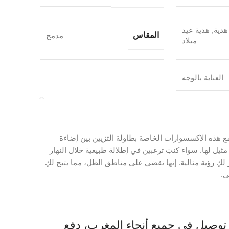
هدية
,
هدية عيد
المقاس
مدمج
ميلاد
العناية بالوجه
ًا. تجمع هذه الإكسسوارات الخاصة بطاولة التزيين بين إضاءة
اء بثلاثة أوضاع إضاءة مميزة ومرآة مكبرة 5x لدقة لا مثيل لها. سواء كنتِ ترغبين في إطلالة طبيعية خلال النهار
 لكِ رؤية مثالية. إنها تقضي على مناطق الظل، مما يتيح لكِ
ى.
كياج بإضاءة LED 3 أوضاع تكبير 5x — توصيل في جميع أنحاء المغرب، دفع