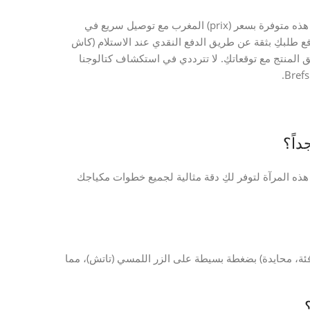
تلتزم BrefShop بتقديم تجربة تسوق سهلة وآمنة لكِ. مرآة المكياج هذه متوفرة بسعر (prix) المغرب مع توصيل سريع في
فع طلبكِ بثقة عن طريق الدفع النقدي عند الاستلام (كاش
بق المنتج مع توقعاتكِ. لا تترددي في استكشاف كتالوجنا
المكبرة 5x وأوضاع الإضاءة الثلاثة LED، صُممت هذه المرآة لتوفر لكِ دقة مثالية لجميع خطوات مكياجك
، دافئة، محايدة) بضغطة بسيطة على الزر اللمسي (تاتش)، مما