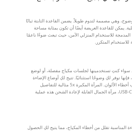
AB المتين والزجاج عالي الوضوح، وهي مصممة لتدوم طويلاً. يضمن القاعدة الثابتة ثباتًا
ة. يمكن للقاعدة العريضة أيضًا أن تكون بمثابة مساحة
تخزين عملية لإكسسوارات مكياجك الصغيرة. تم تصميم إضاءة LED المدمجة للاستخدام المنزلي الآمن، حيث تبعث ضوءًا ناعمًا
 للاستخدام المتكرر.
. سواء كنتِ تستخدمينها لجلسات مكياج مفصلة، أو لوضع
إنها توفر لكِ وضوحًا استثنائيًا. تتيح لكِ أوضاع الإضاءة
الثلاثة (باردة، دافئة، محايدة) محاكاة أجواء إضاءة مختلفة، مما يجنب أخطاء الألوان. المرآة المكبرة 5x مثالية للتفاصيل
الدقيقة، بينما توفر المرآة 1x رؤية شاملة. قابلة لإعادة الشحن عبر USB-C، مرآة الجمال القابلة لإعادة الشحن هذه عملية
ءة المناسبة تقلل من أخطاء المكياج، مما يتيح لكِ الحصول