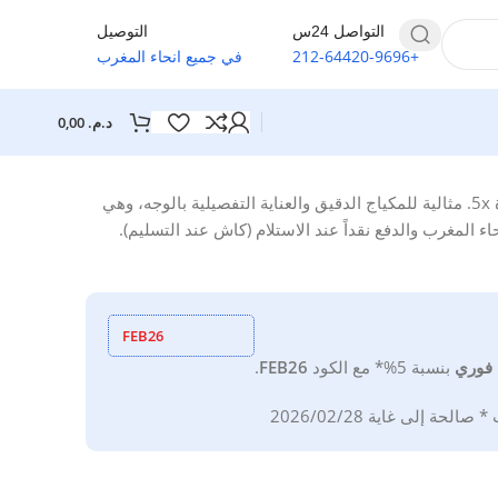
التواصل 24س
التوصيل
+212-64420-9696
في جميع انحاء المغرب
د.م.
0,00
توفر مرآة مكياج LED إضاءة دقيقة بثلاثة أوضاع إضاءة ومرآة مكبرة 5x. مثالية للمكياج الدقيق والعناية التفصيلية بالوجه، وهي
المغرب والدفع نقداً عند الاستلام (كاش عند التسليم).
FEB26
فوري
بنسبة 5%*
مع
الكود
FEB26
.