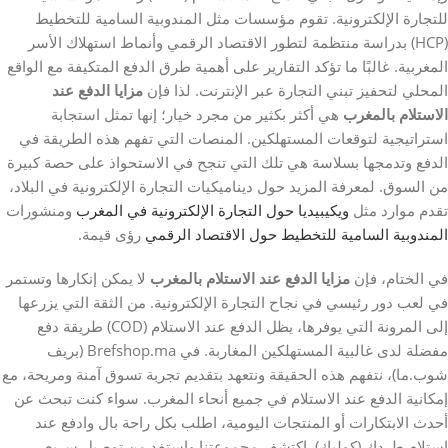
للتجارة الإلكترونية. تقوم مؤسسات مثل المندوبية السامية للتخطيط
(HCP) بدراسة منتظمة لتطور الاقتصاد الرقمي وأنماط استهلاك الأسر
المغربية. غالبًا ما تؤكد التقارير على أهمية طرق الدفع المتكيفة مع الواقع
المحلي لتحفيز تبني التجارة عبر الإنترنت. لذا فإن
مزايا الدفع عند
الاستلام بالمغرب
هي أكثر بكثير من مجرد خيار؛ إنها تمثل استجابة
استراتيجية لتوقعات المستهلكين. المنصات التي تفهم هذه الطريقة في
الدفع وتدمجها بسلاسة هي تلك التي تنجح في الاستحواذ على حصة كبيرة
من السوق. لمعرفة المزيد حول ديناميكيات التجارة الإلكترونية في البلاد،
تقدم موارد مثل
ويكيبيديا حول التجارة الإلكترونية في المغرب
ومنشورات
المندوبية السامية للتخطيط حول الاقتصاد الرقمي
رؤى قيمة.
في الختام، فإن
مزايا الدفع عند الاستلام بالمغرب
لا يمكن إنكارها وتستمر
في لعب دور رئيسي في نجاح التجارة الإلكترونية. من الثقة التي يزرعها
إلى المرونة التي يوفرها، يظل الدفع عند الاستلام (COD) طريقة دفع
مفضلة لدى غالبية المستهلكين المغاربة. في Brefshop.ma (بريف
شوب.ما)، نتفهم هذه الحقيقة ونتعهد بتقديم تجربة تسوق آمنة ومريحة، مع
إمكانية الدفع عند الاستلام في جميع أنحاء المغرب. سواء كنت تبحث عن
أحدث الابتكارات أو المنتجات اليومية، اطلب بكل راحة بال وادفع عند
استلام طردك (كوليك). اكتشف مجموعتنا واستفد من توصيل سريع