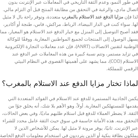
في طور النمو، وعدم الثقة التاريخي في المعاملات عبر الإنترنت بدون
اتصال مادي، والرغبة في التحقق من مطابقة المنتج قبل أي التزام مالي.
لذا فإن
مزايا الدفع عند الاستلام بالمغرب
متعددة، وتوفر راحة بال لا مثيل
لها. سواء كنت في الدار البيضاء، الرباط، مراكش، فاس، طنجة أو أكادير،
فقد أصبح التوصيل إلى المنزل مع خيار الدفع عند الاستلام هو المعيار، مما
يسهل الوصول إلى المنتجات لجميع المواطنين المغاربة. ووفقًا للوكالة
الوطنية لتقنين الاتصالات (ANRT)، فإن عدد معاملات التجارة الإلكترونية
في تزايد مستمر، وتتم نسبة كبيرة من هذه المعاملات عبر الدفع عند
الاستلام (COD)، مما يشهد على أهميتها القصوى في النظام البيئي
الرقمي للمملكة.
لماذا تختار مزايا الدفع عند الاستلام بالمغرب؟
يكمن الجاذبية المستمرة للدفع عند الاستلام في الفوائد المتعددة التي
يقدمها للمستهلكين المغاربة. أولاً، وهو الأهم بلا شك، أنه يخلق جوًا من
الثقة. لا يضطر العملاء للدفع قبل استلام طلبهم ماديًا، وفي بعض الحالات،
التحقق منه. هذه الأمانة حاسمة في سوق حيث الثقة عامل محدد للشراء
عبر الإنترنت. ثانيًا، يوفر مرونة لا مثيل لها. يمكن للأشخاص الذين لا
يملكون بطاقة بنكية أو الذين يترددون في استخدام معلومات الدفع الخاصة