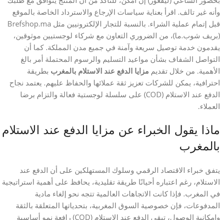
بحضور الساعي (ليفغور) إن أمكن، للتأكد من أن المنتج يتوافق مع طلبك
وأنه غير تالف. اقرأ بعناية سياسات الإرجاع والاسترداد الخاصة بالموقع
قبل إتمام عملية الشراء. بالنسبة للتجار الإلكترونيين مثل Brefshop.ma
(بريف شوب.ما)، من الضروري التعاون مع شركاء لوجستيين موثوقين،
يقدمون خدمة توصيل سريعة وآمنة في جميع مدن المملكة. كما أن
التواصل الشفاف بشأن مواعيد التسليم والرسوم المحتملة أمر بالغ
الأهمية. من خلال تقديم
مزايا الدفع عند الاستلام بالمغرب
بطريقة
احترافية، يمكن للشركات تعزيز ثقة عملائها والحفاظ عليهم. يعتمد نجاح
الدفع عند الاستلام (COD) على سلسلة لوجستية فعالة والتزام برضا
العملاء.
ماذا يقول الخبراء عن مزايا الدفع عند الاستلام
بالمغرب
يتفق خبراء الاقتصاد الرقمي وسلوك المستهلكين على أن الدفع عند
الاستلام، رغم اعتباره أحيانًا طريقة تقليدية، يحافظ على أهمية استراتيجية
في المغرب. فإذا كانت الاتجاهات العالمية تتجه نحو إلغاء مادية
المدفوعات، فإن خصوصية السوق المغربية، بتحدياتها المتعلقة بالثقة
وإمكانية الوصول، تبقي الدفع عند الاستلام (COD) رافعة نمو أساسية