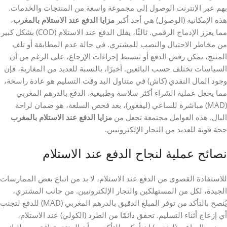
بهم عبر الإنترنت الوصول إلى مجموعة واسعة من المنتجات والخدمات.
هذه الإمكانية (الوصول) هي أحد أكبر
مزايا الدفع عند الاستلام بالمغرب
،
مما يعزز الإدماج الرقمي. ثالثًا، يقلل الدفع عند الاستلام (COD) بشكل كبير
من مخاطر الاحتيال والنصب للمشتري. في حالة عدم المطابقة أو تلف
المنتج، يمكن رفض الدفع أو تبسيط إجراءات الإرجاع، على الرغم من أن
السياسات تختلف حسب البائعين. أخيرًا، بالنسبة للعديد من المغاربة، فإن
وجود المال النقدي (كاش) في متناول اليد وقت التسليم هو عادة راسخة،
مما يجعل عملية الشراء أكثر سلاسة وطبيعية. الدفع بالدرهم المغربي
(MAD) مباشرة للساعي (ليفغور)، بعد فحص السلعة، هو ضمان لراحة
البال. هذه العوامل مجتمعة تجعل من
مزايا الدفع عند الاستلام بالمغرب
حجة قوية للعديد من التجار الإلكترونيين.
نصائح عملية لنجاح الدفع عند الاستلام
للاستفادة القصوى من الدفع عند الاستلام، لا بد من اتباع بعض الممارسات
الجيدة، لكل من المستهلكين والتجار الإلكترونيين. من جانب المشتري،
يُنصح بالتأكد من توفر المبلغ الدقيق بالدرهم المغربي (MAD) للدفع لتجنب
أي إزعاج أثناء التسليم. تحقق دائمًا من الطرد (الكولي) عند الاستلام،