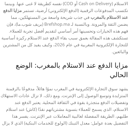
الاستلام (Cash on Delivery أو COD) نفسه كطريقة لا غنى عنها. وبينما
تكتسب المدفوعات الرقمية (الدفع الإلكتروني) أرضية، تستمر
مزايا الدفع
عند الاستلام بالمغرب
في جذب شريحة واسعة من المستهلكين، مما
يضمن الثقة والمرونة. وبالنسبة لـ Brefshop.ma (بريف شوب.ما)، فإن
فهم هذه الخيارات وتحسينها أمر أساسي لتقديم أفضل تجربة للعملاء.
تستكشف هذه المقالة بعمق سبب بقاء الدفع عند الاستلام ركيزة أساسية
للتجارة الإلكترونية المغربية في عام 2026، وكيف يفيد كل من المشترين
والبائعين.
مزايا الدفع عند الاستلام بالمغرب: الوضع
الحالي
يشهد سوق التجارة الإلكترونية في المغرب نموًا هائلاً، مدفوعًا بالرقمنة
المتزايدة وتوسع الوصول إلى الإنترنت. ومع ذلك، لا تزال عادات الاستهلاك
وتفضيلات الدفع متجذرة بقوة في الثقافة المحلية. يعتبر الدفع عند
الاستلام، الذي يسمح للعملاء بتسوية مشترياتهم نقدًا (كاش) عند استلام
طلبهم، الطريقة المفضلة لغالبية المعاملات عبر الإنترنت. يفسر هذا
التفضيل بعدة عوامل: معدل التبنك (الولوج للخدمات البنكية) الذي لا يزال