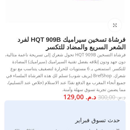
انقر للتكبير
فرشاة تسخين سيراميك HQT 909B لفرد
الشعر السريع والمضاد للتكسر
فرشاة التسخين HQT 909B تحول شعركِ إلى تسريحة ناعمة مثالية،
دون جهد ودون إتلافه بفضل تقنية السيراميك (سيراميك) المضادة
للتكسر. استمتعي بـ 6 مستويات للحرارة لتصفيف يتناسب مع نوع
شعركِ. BrefShop (بريف شوب) تسلم لكِ هذه الفرشاة الملساء في
جميع أنحاء المغرب مع الدفع نقدًا عند الاستلام (خلاص عند التسليم)،
مما يضمن تجربة تسوق سهلة وآمنة.
د.م.
129,00
د.م.
300,00
حدث تسوق فبراير