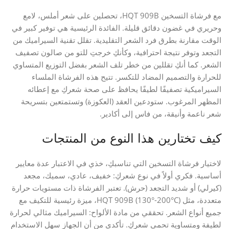
مع فرشاة التسخين HQT 909B، تحصلين على شعر أملس، لامع
وحريري في غضون دقائق قليلة. الفائدة الرئيسية هي توفير كبير في
الوقت مقارنة بطرق فرد الشعر التقليدية. تقلل تقنية السيراميك من
التجعد وتوفر نتيجة احترافية، وكأنكِ خرجتِ للتو من صالون تصفيف
الشعر. كما أنكِ تقللين من خطر تلف الشعر بفضل التوزيع المتساوي
للحرارة والتصميم المضاد للتكسر. تتيح هذه الفرشاة الملساء
السيراميكية تصفيفًا لطيفًا يحافظ على صحة شعركِ مع إعطائه
المظهر المرغوب. ستودعين العقد (العكوزة) وتستمتعين بتسريحة
شعر ناعمة وأنيقة، من فاس إلى أكادير.
كيف تختارين هذا النوع من المنتجات
لاختيار فرشاة التسخين التي تناسبكِ، خذي في الاعتبار عدة معايير
أساسية. فكري أولاً في نوع شعركِ: خفيف، عادي، سميك، مجعد
(كيرلي) أو شديد التجعد (حرش). تعتبر الفرشاة ذات مستويات حرارة
متعددة، مثل HQT 909B (130°-200°C)، ميزة رئيسية للتكيف مع
جميع أنواع الشعر. تحققي من مادة الألواح: السيراميك مثالي لحرارة
لطيفة ومتساوية تحمي شعركِ. تأكدي من أن الجهاز سهل الاستخدام