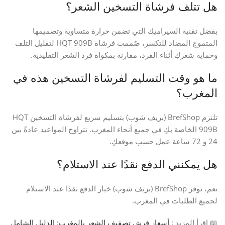
هل تتلف فرشاة التسخين الشعر؟
بفضل تقنية السيراميك التي تضمن حرارة متساوية وتصميمها
المتموج المضاد للتكسر، صُممت فرشاة HQT 909B لتقليل التلف
وحماية شعركِ أثناء الفرد، مقارنة بمكواة فرد الشعر التقليدية.
ما هو وقت التسليم لفرشاة التسخين هذه في
المغرب؟
تلتزم BrefShop (بريف شوب) بتسليم سريع لفرشاة التسخين HQT
909B الخاصة بكِ في جميع أنحاء المغرب. تتراوح المواعيد عادةً بين
24 و 72 ساعة عمل حسب موقعكِ.
هل يمكنني الدفع نقدًا عند الاستلام؟
نعم، توفر BrefShop (بريف شوب) خيار الدفع نقدًا عند الاستلام
لجميع الطلبات في المغرب.
📖 اقرأ المزيد :
أسعار فرش تصفيف الشعر بالمغرب: الدليل الشامل