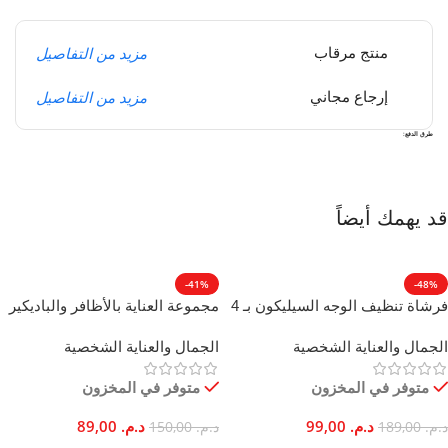
مزيد من التفاصيل
منتج مرقاب
مزيد من التفاصيل
إرجاع مجاني
طرق الدفع:
قد يهمك أيضاً
-41%
-48%
فرشاة تنظيف الوجه السيليكون بـ 4
مجموعة العناية بالأظافر والباديكير
أوضاع تدليك ومضادة للشيخوخة
18 قطعة من الفولاذ المقاوم للصدأ
الجمال والعناية الشخصية
الجمال والعناية الشخصية
كاملة
متوفر في المخزون
متوفر في المخزون
د.م.
99,00
د.م.
89,00
د.م.
189,00
د.م.
150,00