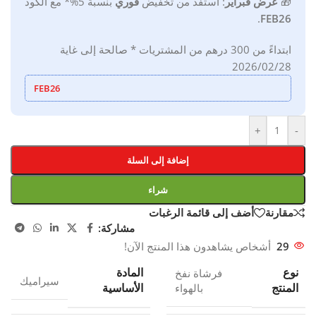
🎁
ع
رض فبراير
:
استفد من تخفيض
فوري
بنسبة 5%*
مع
الكود
.
FEB26
ابتداءً من 300 درهم من المشتريات * صالحة إلى غاية
2026/02/28
FEB26
+
-
إضافة إلى السلة
شراء
مقارنة
أضف إلى قائمة الرغبات
مشاركة:
29
أشخاص يشاهدون هذا المنتج الآن!
نوع
المادة
فرشاة نفخ
سيراميك
المنتج
الأساسية
بالهواء