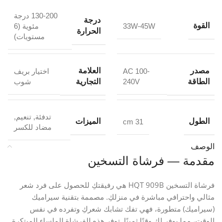
130-200 درجة
درجة
القوة
33W-45W
مئوية (6
الحرارة
مستويات)
مصدر
العلامة
AC 100-
اختيار بريف
الطاقة
التجارية
240V
شوب
تدفئة
,
تنعيم
,
الطول
الميزات
31 cm
مضاد للكسر
الوصف
مقدمة — فرشاة التسخين
فرشاة التسخين HQT 909B هي رفيقتكِ للحصول على فرد شعر
مثالي واحترافي مباشرة في منزلكِ. مصممة بتقنية سيراميك
(سيراميك) متطورة، فهي تفك تشابك شعركِ وتفرده في نفس
الوقت، مما يوفر لكِ وقتًا ثمينًا. توفر هذه الفرشاة الملساء المبتكرة