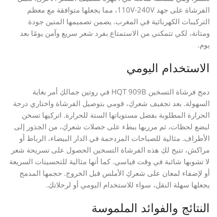
الفرشاة على جهد 110V-240V، مما يجعلها متوافقة مع معظم
التركيبات الكهربائية في المغرب. يضمن تصميمها المتين جودة
ومتانة، لكي تتمكني من الاستمتاع بفرد شعر سريع وآمن يومًا بعد
يوم.
الاستخدام اليومي
دمج فرشاة التسخين HQT 909B في روتين جمالكِ أمر بغاية
السهولة. بعد تجفيف شعركِ، قومي بتوصيل الفرشاة واختاري درجة
الحرارة المطلوبة بفضل مستوياتها الستة للحرارة. اتركيها تسخن
لبضع لحظات، ثم مرريها ببطء على خصلات شعركِ، من الجذور إلى
الأطراف. مثالية للصباحات المزدحمة في الدار البيضاء، الرباط أو
مراكش، تتيح لكِ هذه الفرشاة التسخين الحصول على تسريحة شعر
لا تشوبها شائبة في وقت قياسي. كما أنها مثالية للتحسينات السريعة
أو لإضفاء لمعان على شعركِ الأملس قبل الخروج. حجمها المدمج
يجعلها سهلة النقل، سواء للاستخدام اليومي أو لرحلاتكِ.
النتائج والفوائد الملموسة