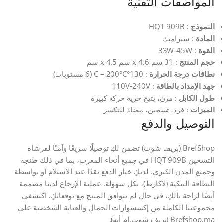
المواصفات التقنية
النموذج
: HQT-909B
المادة
: سيراميك
القوة
: 33W-45W
حجم المنتج
: 31 سم x 4.6 سم x 4.5 سم
نطاقات درجة الحرارة
: 130°C – 200°C (6 مستويات)
جهد الإمداد بالطاقة
: 110V-240V
طول الكابل
: مرن، يتيح حرية حركة كبيرة
الميزات
: فرد، تسخين، مضاد للتكسر
التوصيل والدفع
BrefShop (بريف شوب) تضمن لكِ توصيلًا سريعًا وآمنًا لفرشاة
التسخين HQT 909B في جميع أنحاء المغرب، بما في ذلك طنجة
وجميع المدن الكبرى. لديكِ خيار الدفع نقدًا عند الاستلام أو بواسطة
البطاقة البنكية (لاكارط)، بكل سهولة. عملية الإرجاع لدينا مصممة
أيضًا لراحة بالكِ، في حال لم يتوافق المنتج مع توقعاتكِ. اكتشفي
مجموعتنا الكاملة من إكسسوارات الجمال والعناية الشخصية على
Brefshop.ma (بريف شوب.إم أيه).