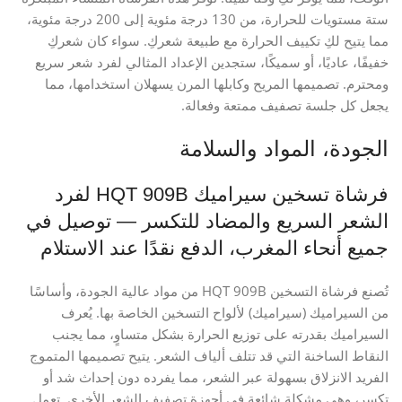
ستة مستويات للحرارة، من 130 درجة مئوية إلى 200 درجة مئوية،
مما يتيح لكِ تكييف الحرارة مع طبيعة شعركِ. سواء كان شعركِ
خفيفًا، عاديًا، أو سميكًا، ستجدين الإعداد المثالي لفرد شعر سريع
ومحترم. تصميمها المريح وكابلها المرن يسهلان استخدامها، مما
يجعل كل جلسة تصفيف ممتعة وفعالة.
الجودة، المواد والسلامة
فرشاة تسخين سيراميك HQT 909B لفرد
الشعر السريع والمضاد للتكسر — توصيل في
جميع أنحاء المغرب، الدفع نقدًا عند الاستلام
تُصنع فرشاة التسخين HQT 909B من مواد عالية الجودة، وأساسًا
من السيراميك (سيراميك) لألواح التسخين الخاصة بها. يُعرف
السيراميك بقدرته على توزيع الحرارة بشكل متساوٍ، مما يجنب
النقاط الساخنة التي قد تتلف ألياف الشعر. يتيح تصميمها المتموج
الفريد الانزلاق بسهولة عبر الشعر، مما يفرده دون إحداث شد أو
تكسر، وهي مشكلة شائعة في أجهزة تصفيف الشعر الأخرى. تعمل