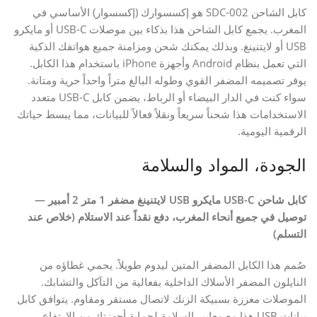
كابل الشاحن SDC-002 هو إكسسوارك (إكسسوار) الأساسي في
المغرب. يجمع كابل الشاحن هذا بذكاء بين موصلات USB-C أو مايكرو
USB أو لايتنينغ. وبذلك يمكنك شحن ومزامنة جميع هواتفك الذكية
التي تعمل بنظام Android وأجهزة iPhone باستخدام هذا الكابل.
يوفر تصميمه المضفر القوي وطوله البالغ متراً واحداً حرية ومتانة.
سواء كنت في الدار البيضاء أو الرباط، يضمن كابل USB-C متعدد
الاستخدامات هذا شحناً سريعاً ونقلاً فعالاً للبيانات، مما يبسط حياتك
الرقمية اليومية.
الجودة، المواد والسلامة
كابل شاحن USB-C مايكرو USB لايتنينغ مضفر 1 متر 2 أمبير —
توصيل في جميع أنحاء المغرب، دفع نقداً عند الاستلام (خلاص عند
التسلم)
صُمم هذا الكابل المضفر المتين ليدوم طويلاً. يحمي غطاؤه من
النايلون المضفر الأسلاك الداخلية بفعالية من التآكل والتشابك.
الموصلات معززة بسبيكة الزنك لاتصال مستقر ومقاوم. يتوافق كابل
بيانات USB هذا مع معايير السلامة لحماية أجهزتك من الارتفاع