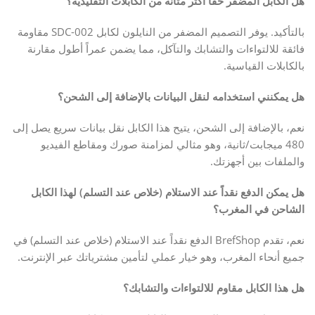
هل الكابل المضفر حقاً أكثر متانة من الكابلات التقليدية؟
بالتأكيد. يوفر التصميم المضفر من النايلون لكابل SDC-002 مقاومة
فائقة للالتواءات والتشابك والتآكل، مما يضمن عمراً أطول مقارنة
بالكابلات القياسية.
هل يمكنني استخدامه لنقل البيانات بالإضافة إلى الشحن؟
نعم، بالإضافة إلى الشحن، يتيح هذا الكابل نقل بيانات سريع يصل إلى
480 ميجابت/ثانية، وهو مثالي لمزامنة صورك ومقاطع الفيديو
والملفات بين أجهزتك.
هل يمكن الدفع نقداً عند الاستلام (خلاص عند التسلم) لهذا الكابل
الشاحن في المغرب؟
نعم، تقدم BrefShop الدفع نقداً عند الاستلام (خلاص عند التسلم) في
جميع أنحاء المغرب، وهو خيار عملي لتأمين مشترياتك عبر الإنترنت.
هل هذا الكابل مقاوم للالتواءات والتشابك؟