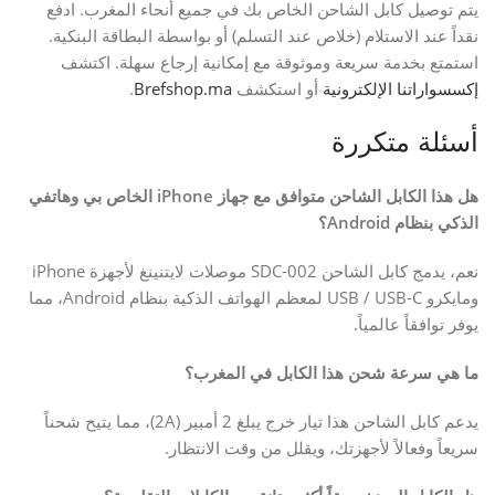
يتم توصيل كابل الشاحن الخاص بك في جميع أنحاء المغرب. ادفع
نقداً عند الاستلام (خلاص عند التسلم) أو بواسطة البطاقة البنكية.
استمتع بخدمة سريعة وموثوقة مع إمكانية إرجاع سهلة. اكتشف
إكسسواراتنا الإلكترونية
أو استكشف
Brefshop.ma
.
أسئلة متكررة
هل هذا الكابل الشاحن متوافق مع جهاز iPhone الخاص بي وهاتفي
الذكي بنظام Android؟
نعم، يدمج كابل الشاحن SDC-002 موصلات لايتنينغ لأجهزة iPhone
ومايكرو USB / USB-C لمعظم الهواتف الذكية بنظام Android، مما
يوفر توافقاً عالمياً.
ما هي سرعة شحن هذا الكابل في المغرب؟
يدعم كابل الشاحن هذا تيار خرج يبلغ 2 أمبير (2A)، مما يتيح شحناً
سريعاً وفعالاً لأجهزتك، ويقلل من وقت الانتظار.