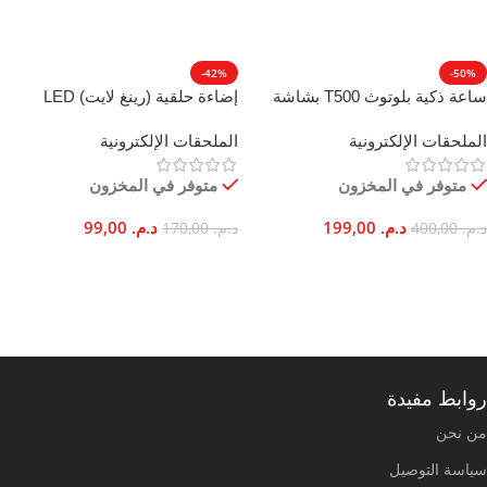
إضافة إلى السلة
-42%
-50%
ساعة ذكية بلوتوث T500 بشاشة
إضاءة حلقية (رينغ لايت) LED
لمس للمكالمات ومراقبة معدل
احترافية 3 أوضاع إضاءة مع حامل
الملحقات الإلكترونية
الملحقات الإلكترونية
ضربات القلب
هاتف ذكي
متوفر في المخزون
متوفر في المخزون
د.م.
199,00
د.م.
99,00
د.م.
400,00
د.م.
170,00
تحديد أحد الخيارات
إضافة إلى السلة
روابط مفيدة
من نحن
سياسة التوصيل