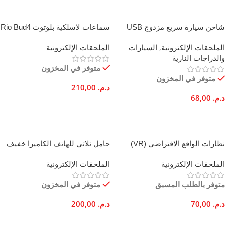
شاحن سيارة سريع مزدوج USB
سماعات لاسلكية بلوتوث Rio Bud4
بقوة 12 واط من سبيكة الألومنيوم
بطارية تدوم 6 ساعات صوت غامر
الملحقات الإلكترونية
,
السيارات
الملحقات الإلكترونية
ORYX
والدراجات النارية
متوفر في المخزون
متوفر في المخزون
د.م.
210,00
د.م.
68,00
إضافة إلى السلة
تحديد أحد الخيارات
نظارات الواقع الافتراضي (VR)
حامل ثلاثي للهاتف الكاميرا خفيف
للهاتف الذكي ثلاثية الأبعاد غامرة
الوزن قابل للتعديل 140 سم دعم
الملحقات الإلكترونية
الملحقات الإلكترونية
عالمية متوافقة مع (iOS) و
احترافي للكاميرا
(Android)
متوفر بالطلب المسبق
متوفر في المخزون
د.م.
70,00
د.م.
200,00
إضافة إلى السلة
إضافة إلى السلة