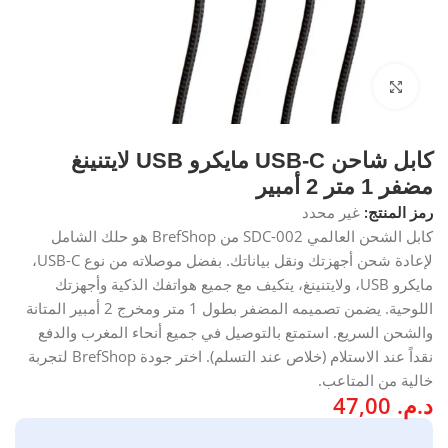
انقر للتكبير
كابل شاحن USB-C مايكرو USB لايتنينغ
مضفر 1 متر 2 أمبير
رمز المنتج:
غير محدد
كابل الشحن العالمي SDC-002 من BrefShop هو حلك الشامل
لإعادة شحن أجهزتك ونقل بياناتك. بفضل موصلاته من نوع USB-C،
مايكرو USB، ولايتنينغ، يتكيف مع جميع هواتفك الذكية وأجهزتك
اللوحية. يضمن تصميمه المضفر بطول 1 متر ومخرج 2 أمبير المتانة
والشحن السريع. استمتع بالتوصيل في جميع أنحاء المغرب والدفع
نقداً عند الاستلام (خلاص عند التسلم). اختر جودة BrefShop لتجربة
خالية من المتاعب.
د.م.
47,00