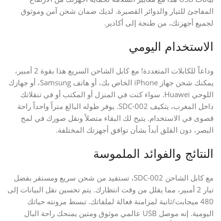
المفاجئ للتيار والدوائر القصيرة. لديك ضمان شحن آمن وموثوق
لجميع أجهزتك، من طنجة إلى أكادير.
الاستخدام اليومي
وداعاً للكابلات المتعددة! مع كابل الشاحن السريع هذا بقوة 2 أمبير،
يمكنك شحن جهاز iPhone الخاص بك، أو هاتف Samsung، أو جهازك
اللوحي Huawei. سواء كنت في المنزل أو المكتب أو في تنقلاتك
داخل المغرب، يتكيف SDC-002. يوفر طوله البالغ متراً واحداً راحة
قصوى في الاستخدام. يتيح لك البقاء متصلاً ونقل صورك في لمح
البصر، دون القلق أبداً بشأن توافق أجهزتك المختلفة.
النتائج والفوائد الملموسة
مع كابل الشاحن SDC-002، تستفيد من شحن سريع ومستقر بفضل
تيار 2 أمبير، مما يقلل من وقت انتظارك. يتم تحسين نقل البيانات إلى
480 ميجابت/ثانية لمزامنة فعالة لملفاتك. تبسط مرونته حياتك
اليومية. إنه موصل USB عالمي موثوق ومتين يمنحك راحة البال