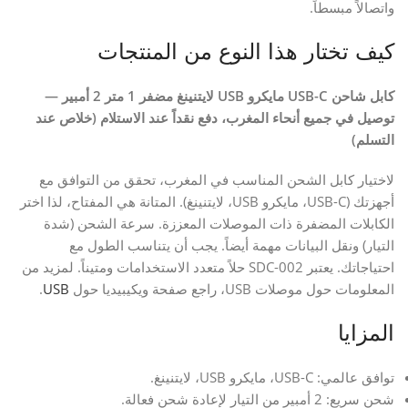
واتصالاً مبسطاً.
كيف تختار هذا النوع من المنتجات
كابل شاحن USB-C مايكرو USB لايتنينغ مضفر 1 متر 2 أمبير —
توصيل في جميع أنحاء المغرب، دفع نقداً عند الاستلام (خلاص عند
التسلم)
لاختيار كابل الشحن المناسب في المغرب، تحقق من التوافق مع
أجهزتك (USB-C، مايكرو USB، لايتنينغ). المتانة هي المفتاح، لذا اختر
الكابلات المضفرة ذات الموصلات المعززة. سرعة الشحن (شدة
التيار) ونقل البيانات مهمة أيضاً. يجب أن يتناسب الطول مع
احتياجاتك. يعتبر SDC-002 حلاً متعدد الاستخدامات ومتيناً. لمزيد من
المعلومات حول موصلات USB، راجع صفحة ويكيبيديا حول
USB
.
المزايا
توافق عالمي: USB-C، مايكرو USB، لايتنينغ.
شحن سريع: 2 أمبير من التيار لإعادة شحن فعالة.