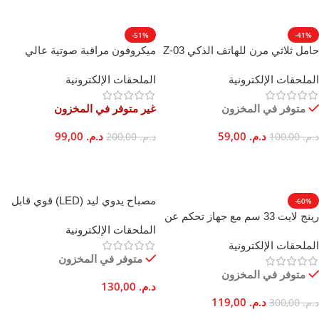
-51%
-41%
حامل ثلاثي مرن للهاتف الذكي Z-03
ميكروفون مراقبة صوتية عالي
يدور 360 درجة لكاميرا GoPro
الحساسية بنطاق واسع 150 متر
الملحقات الإلكترونية
الملحقات الإلكترونية
مربع
متوفر في المخزون
غير متوفر في المخزون
د.م.
59,00
د.م.
99,00
د.م.
100,00
د.م.
200,00
إضافة إلى السلة
قراءة المزيد
مصباح يدوي ليد (LED) قوي قابل
-60%
لإعادة الشحن بمدى طويل 2
رينج لايت 33 سم مع جهاز تحكم عن
الملحقات الإلكترونية
كيلومتر
بعد، 3 أوضاع إضاءة للاستوديو
الملحقات الإلكترونية
متوفر في المخزون
متوفر في المخزون
د.م.
130,00
د.م.
119,00
د.م.
300,00
إضافة إلى السلة