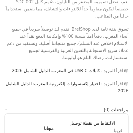
نعم، بفضل تصميمه المضفر من النايلون، صُمم كابل SDC-002
خصيصاً ليكون مقاوماً جداً للالتواءات والتشابك، مما يضمن استخداماً
خالياً من المتاعب.
تسوق بثقة تامة لدى BrefShop. نقدم لك توصيلاً سريعاً في جميع
أنحاء المغرب، دفعاً آمناً بنسبة 100% وإمكانية الدفع نقداً عند
الاستلام (خلاص عند التسلم). جميع منتجاتنا أصلية، وتستفيد من دعم
عملاء سريع الاستجابة باللغتين العربية والفرنسية لجميع
استفساراتك. رضاك التام هو أولويتنا.
📖 اقرأ المزيد :
كابلات USB-C في المغرب: الدليل الشامل 2026
📖 اقرأ المزيد :
اختيار إكسسوارات إلكترونية المغرب: الدليل الشامل
2026
مراجعات (0)
الالتقاط من نقطة توصيل
مجانا
قريبا