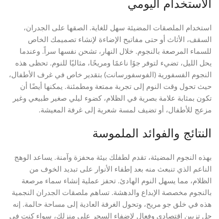
الاستخدام اليومي
استخدام الملصقات المضيئة سهل للغاية. الصقها على الجدران،
السقف، الأثاث أو حتى مفاتيح الإضاءة لإنشاء تصميمك الخاص
للسماء المرصعة بالنجوم. خلال النهار، تشحن نفسها سراً. وعندما
يحل الليل، تضيء لتوفر جوًا ناعمًا ومريحًا، مثاليًا للنوم. تحظى هذه
النجوم الفسفورية (الفوسفورسانت) بتقدير خاص في غرف الأطفال،
حيث تحول وقت النوم إلى تجربة ممتعة ومطمئنة. يمكنها أيضًا أن
تكون بمثابة علامة بصرية في الظلام، كضوء ليلي صغير طبيعي وغير
مزعج للأطفال، أو تضيف لمسة شعرية إلى غرفة المعيشة.
النتائج والفوائد الملموسة
بهذه النجوم المضيئة، تقدم لطفلك بيئة محفزة وآمنة. يساعد الوهج
الناعم الذي تنبعث منه بعد إطفاء الأنوار على تبديد الخوف من
الظلام، مما يسهل النوم الهادئ. تحفز عملية إنشاء سماء مرصعة
بالنجوم مخصصة الإبداع والدهشة. تساهم ملصقات الجدران النجمية
هذه في خلق جو مريح، وتحول الغرفة العادية إلى مساحة حالمة. إنه
حل تزيين اقتصادي وفعال لإضفاء السحر على منزلك، سواء كنت في