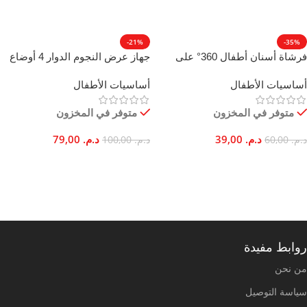
-21%
-35%
فرشاة أسنان أطفال 360° على
جهاز عرض النجوم الدوار 4 أوضاع
شكل حرف U لتنظيف شامل
إضاءة ضوء ليلي للأطفال
أساسيات الأطفال
أساسيات الأطفال
ولطيف من 3 إلى 12 سنة
متوفر في المخزون
متوفر في المخزون
د.م.
39,00
د.م.
79,00
د.م.
60,00
د.م.
100,00
تحديد أحد الخيارات
إضافة إلى السلة
روابط مفيدة
من نحن
سياسة التوصيل