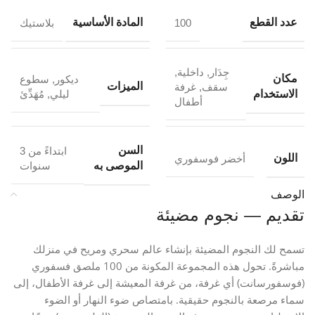
عدد القطع
المادة الأساسية
100
بلاستيك
جِدَار
,
داخلية
,
مكان
ديكور
,
سطوع
الميزات
سقف
,
غرفة
الاستخدام
ليلي
,
مُهَدِّئ
أطفال
السن
ابتداءً من 3
اللون
أخضر فوسفوري
الموصى به
سنوات
الوصف
تقديم — نجوم مضيئة
تسمح لك النجوم المضيئة بإنشاء عالم سحري ومريح في منزلك
مباشرةً. تحول هذه المجموعة المكونة من 100 ملصق فسفوري
(فوسفورسانت) أي غرفة، من غرفة المعيشة إلى غرفة الأطفال، إلى
سماء مرصعة بالنجوم حقيقية. بامتصاص ضوء النهار أو الضوء