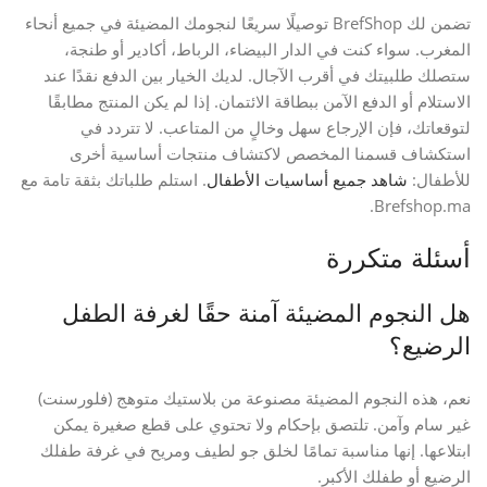
تضمن لك BrefShop توصيلًا سريعًا لنجومك المضيئة في جميع أنحاء
المغرب. سواء كنت في الدار البيضاء، الرباط، أكادير أو طنجة،
ستصلك طلبيتك في أقرب الآجال. لديك الخيار بين الدفع نقدًا عند
الاستلام أو الدفع الآمن ببطاقة الائتمان. إذا لم يكن المنتج مطابقًا
لتوقعاتك، فإن الإرجاع سهل وخالٍ من المتاعب. لا تتردد في
استكشاف قسمنا المخصص لاكتشاف منتجات أساسية أخرى
للأطفال:
شاهد جميع أساسيات الأطفال
. استلم طلباتك بثقة تامة مع
Brefshop.ma.
أسئلة متكررة
هل النجوم المضيئة آمنة حقًا لغرفة الطفل
الرضيع؟
نعم، هذه النجوم المضيئة مصنوعة من بلاستيك متوهج (فلورسنت)
غير سام وآمن. تلتصق بإحكام ولا تحتوي على قطع صغيرة يمكن
ابتلاعها. إنها مناسبة تمامًا لخلق جو لطيف ومريح في غرفة طفلك
الرضيع أو طفلك الأكبر.