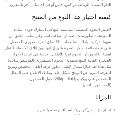
الدار البيضاء، الرباط، مراكش، فاس أو في أي مكان آخر بالمغرب.
كيفية اختيار هذا النوع من المنتج
لاختيار النجوم المضيئة المناسبة، ضع في اعتبارك جودة المادة
المتوهجة (الفلورسنت) لضمان إضاءة دائمة وغير سامة. تحقق من
سهولة تركيب وإزالة الملصقات. الالتصاق الجيد ضروري للحصول
على نتيجة دائمة، ولكن القدرة على إزالتها دون إتلاف الأسطح لا تقل
أهمية. تأكد من أن النجوم آمنة للأطفال، خاصةً في غياب الأجزاء
الصغيرة القابلة للبلع بسهولة. النجوم الفسفورية (الفوسفورسانت)
مثل هذه تُعد خيارًا ممتازًا لإنشاء ديكور غرفة أطفال مخصص ومريح.
لمعرفة المزيد عن التوهج بشكل عام، يمكنك الاطلاع على المقال
المخصص على ويكيبيديا (Wikipedia) حول الفسفورية
(الفوسفورسانس).
المزايا
تخلق جوًا سحريًا ومريحًا لسماء مرصعة بالنجوم.