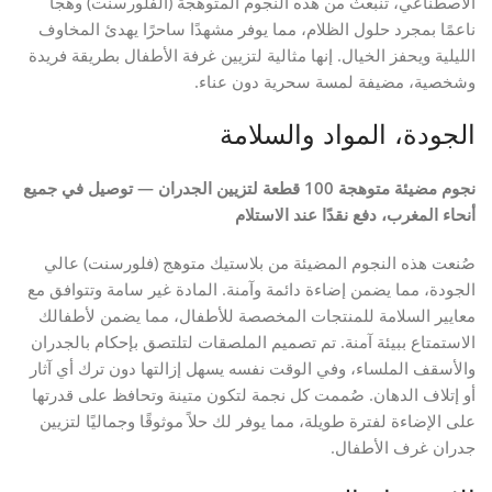
الاصطناعي، تنبعث من هذه النجوم المتوهجة (الفلورسنت) وهجًا
ناعمًا بمجرد حلول الظلام، مما يوفر مشهدًا ساحرًا يهدئ المخاوف
الليلية ويحفز الخيال. إنها مثالية لتزيين غرفة الأطفال بطريقة فريدة
وشخصية، مضيفة لمسة سحرية دون عناء.
الجودة، المواد والسلامة
نجوم مضيئة متوهجة 100 قطعة لتزيين الجدران — توصيل في جميع
أنحاء المغرب، دفع نقدًا عند الاستلام
صُنعت هذه النجوم المضيئة من بلاستيك متوهج (فلورسنت) عالي
الجودة، مما يضمن إضاءة دائمة وآمنة. المادة غير سامة وتتوافق مع
معايير السلامة للمنتجات المخصصة للأطفال، مما يضمن لأطفالك
الاستمتاع ببيئة آمنة. تم تصميم الملصقات لتلتصق بإحكام بالجدران
والأسقف الملساء، وفي الوقت نفسه يسهل إزالتها دون ترك أي آثار
أو إتلاف الدهان. صُممت كل نجمة لتكون متينة وتحافظ على قدرتها
على الإضاءة لفترة طويلة، مما يوفر لك حلاً موثوقًا وجماليًا لتزيين
جدران غرف الأطفال.