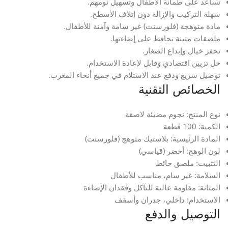
تساعد على طمأنة الأطفال وتسهيل نومهم.
سهلة التركيب والإزالة دون إتلاف الأسطح.
مادة متوهجة (فلورسنت) غير سامة وآمنة للأطفال.
ملصقات متينة تحافظ على إضاءتها.
تحفز خيال وإبداع الصغار.
حل تزيين اقتصادي وقابل لإعادة الاستخدام.
توصيل سريع ودفع عند الاستلام في جميع أنحاء المغرب.
الخصائص التقنية
نوع المنتج: نجوم مضيئة لاصقة
الكمية: 100 قطعة
المادة الرئيسية: بلاستيك متوهج (فلورسنت)
لون الوهج: أخضر (قياسي)
التثبيت: ملصق حائط
السلامة: غير سام، مناسب للأطفال
المتانة: مقاومة عالية للتآكل وفقدان الإضاءة
الاستخدام: داخلي، جدران وأسقف
التوصيل والدفع