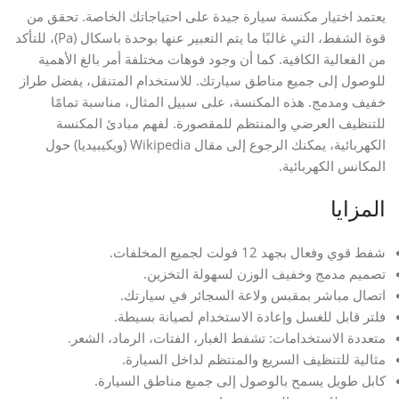
يعتمد اختيار مكنسة سيارة جيدة على احتياجاتك الخاصة. تحقق من
قوة الشفط، التي غالبًا ما يتم التعبير عنها بوحدة باسكال (Pa)، للتأكد
من الفعالية الكافية. كما أن وجود فوهات مختلفة أمر بالغ الأهمية
للوصول إلى جميع مناطق سيارتك. للاستخدام المتنقل، يفضل طراز
خفيف ومدمج. هذه المكنسة، على سبيل المثال، مناسبة تمامًا
للتنظيف العرضي والمنتظم للمقصورة. لفهم مبادئ المكنسة
الكهربائية، يمكنك الرجوع إلى مقال Wikipedia (ويكيبيديا) حول
المكانس الكهربائية.
المزايا
شفط قوي وفعال بجهد 12 فولت لجميع المخلفات.
تصميم مدمج وخفيف الوزن لسهولة التخزين.
اتصال مباشر بمقبس ولاعة السجائر في سيارتك.
فلتر قابل للغسل وإعادة الاستخدام لصيانة بسيطة.
متعددة الاستخدامات: تشفط الغبار، الفتات، الرماد، الشعر.
مثالية للتنظيف السريع والمنتظم لداخل السيارة.
كابل طويل يسمح بالوصول إلى جميع مناطق السيارة.