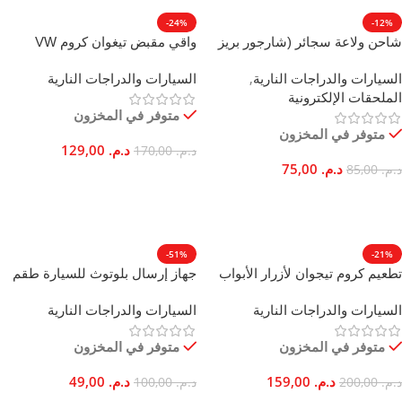
-24%
-12%
شاحن ولاعة سجائر (شارجور بريز
واقي مقبض تيغوان كروم VW
سيكار) سريع مزدوج USB بقوة 18
2017-2023 سهل التركيب
السيارات والدراجات النارية
,
السيارات والدراجات النارية
واط ORYX أسود
الملحقات الإلكترونية
متوفر في المخزون
متوفر في المخزون
د.م.
129,00
د.م.
170,00
د.م.
75,00
د.م.
85,00
إضافة إلى السلة
إضافة إلى السلة
-51%
-21%
تطعيم كروم تيجوان لأزرار الأبواب
جهاز إرسال بلوتوث للسيارة طقم
والنوافذ وصندوق الأمتعة ABS
مكالمات بدون استخدام اليدين
السيارات والدراجات النارية
السيارات والدراجات النارية
شاحن USB سريع
متوفر في المخزون
متوفر في المخزون
د.م.
159,00
د.م.
49,00
د.م.
200,00
د.م.
100,00