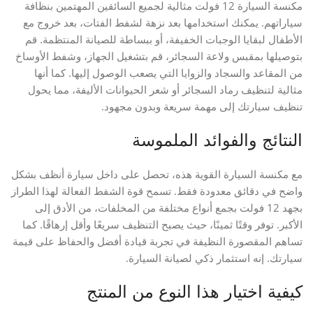
مكنسة السيارة 12 فولت مثالية لجميع السائقين المهتمين بنظافة
سياراتهم. يمكنك استخدامها بعد نزهة لشفط الفتات، بعد خروج مع
الأطفال لبقايا الوجبات الخفيفة، أو ببساطة للصيانة المنتظمة. قم
بتوصيلها بمقبس ولاعة السجائر، قم بتشغيل الجهاز، وشفط الأوساخ
من المقاعد والسجاد والزوايا التي يصعب الوصول إليها. كما أنها
مثالية لتنظيف رماد السجائر أو شعر الحيوانات الأليفة، مما يحول
تنظيف سيارتك إلى مهمة سريعة وبدون مجهود.
النتائج والفوائد الملموسة
مع مكنسة السيارة القوية هذه، تحصل على داخل سيارة أنظف بشكل
واضح في دقائق معدودة فقط. تسمح قوة الشفط الفعالة لهذا الطراز
بجهد 12 فولت بجمع أنواع مختلفة من المخلفات، من الأدق إلى
الأكبر. توفر وقتًا ثمينًا، حيث يصبح التنظيف سريعًا وأقل إرهاقًا. كما
تساهم المقصورة النظيفة في تجربة قيادة أفضل والحفاظ على قيمة
سيارتك. إنه استثمار ذكي لصيانة السيارة.
كيفية اختيار هذا النوع من المنتج