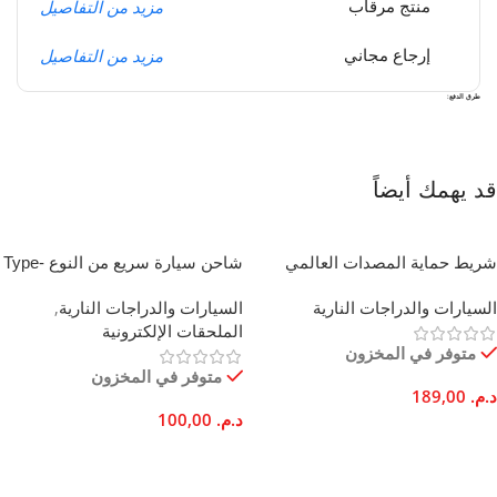
مزيد من التفاصيل
منتج مرقاب
مزيد من التفاصيل
إرجاع مجاني
طرق الدفع:
قد يهمك أيضاً
شريط حماية المصدات العالمي
شاحن سيارة سريع من النوع Type-
بألياف الكربون 2.5 متر رياضي
C (تايب-سي) USB (يو اس بي)
السيارات والدراجات النارية
السيارات والدراجات النارية
,
بقوة 20 واط بمنفذ مزدوج
الملحقات الإلكترونية
متوفر في المخزون
متوفر في المخزون
د.م.
189,00
د.م.
100,00
إضافة إلى السلة
إضافة إلى السلة