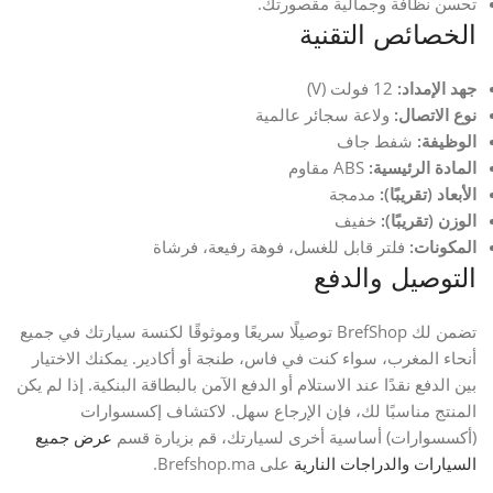
تحسن نظافة وجمالية مقصورتك.
الخصائص التقنية
جهد الإمداد:
12 فولت (V)
نوع الاتصال:
ولاعة سجائر عالمية
الوظيفة:
شفط جاف
المادة الرئيسية:
ABS مقاوم
الأبعاد (تقريبًا):
مدمجة
الوزن (تقريبًا):
خفيف
المكونات:
فلتر قابل للغسل، فوهة رفيعة، فرشاة
التوصيل والدفع
تضمن لك BrefShop توصيلًا سريعًا وموثوقًا لكنسة سيارتك في جميع
أنحاء المغرب، سواء كنت في فاس، طنجة أو أكادير. يمكنك الاختيار
بين الدفع نقدًا عند الاستلام أو الدفع الآمن بالبطاقة البنكية. إذا لم يكن
المنتج مناسبًا لك، فإن الإرجاع سهل. لاكتشاف إكسسوارات
(أكسسوارات) أساسية أخرى لسيارتك، قم بزيارة قسم
عرض جميع
السيارات والدراجات النارية
على Brefshop.ma.