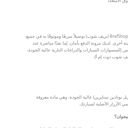
نتفهم لهفتك لاستلام تطعيم كروم تيجوان الخاص بك. لذلك، تضمن BrefShop (بريف شوب) توصيلاً سريعًا وموثوقًا به في جميع
 أخرى. لديك مرونة الدفع بأمان، إما نقدًا مباشرة عند
د من إكسسوارات السيارات والدراجات النارية عالية الجودة،
الكرومي لتيجوان مصنوع من مادة ABS (أكريلونتريل بوتادين ستايرين) عالية الجودة، وهي مادة معروفة
ي الأزرار الأصلية لسيارتك.
تيجوان؟