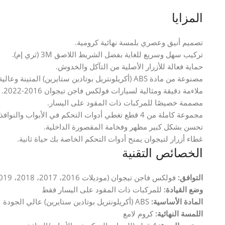
المزايا
تصميم أنيق وعصري بلمسة نهائية كرومية.
تركيب سهل وسريع للغاية بفضل الشريط اللاصق 3M (ثري إم).
حماية فعالة للأزرار الأصلية من التآكل والخدوش.
مصنوعة من مادة ABS (أكريلونتريل بوتادين ستايرين) المتينة وعالية الجودة لعمر افتراضي طويل.
ملاءمة دقيقة ومثالية لسيارات فولكس فاجن تيجوان 2016-2022.
مصممة خصيصًا للمركبات ذات المقود على اليسار.
مجموعة كاملة من 4 قطع تغطي أدوات التحكم في الأبواب والنوافذ وصندوق الأمتعة.
تحسن بشكل كبير مظهر وفخامة المقصورة الداخلية.
غطاء أزرار لتيجوان يمنح أدوات التحكم الخاصة بك حياة ثانية.
الخصائص التقنية
التوافق:
فولكس فاجن تيجوان (موديلات 2016، 2017، 2018، 2019، 2020، 2021، 2022)
وضع القيادة:
للمركبات ذات المقود على اليسار فقط
المادة الأساسية:
ABS (أكريلونتريل بوتادين ستايرين) عالي الجودة
اللمسة النهائية:
كروم لامع