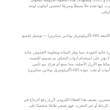
ب. إنها تقدم حلاً بسيطًا وسريعًا لتحسين أسلوب لوحة
لرقي.
تطعيم كروم فولكس فاجن تيجوان لأزرار الأبواب والنوافذ وصندوق الأمتعة ABS (أكريلونتريل بوتادين ستايرين) — توصيل لجميع
ريلونتريل بوتادين ستايرين) عالية الجودة، مما يوفر المتانة ومقاومة الخدوش. مادة
 لا يؤثر على استخدام أدوات التحكم. تم تصميم اللمسة
مًا مع الأزرار الأصلية، مما يمنع أي فراغ. يتم تأمين
التثبيت بشريط لاصق 3M (ثري إم) مطبق مسبقًا، دون الحاجة لأي أدوات أو ثقب. جودة ABS (أكريلونتريل بوتادين ستايرين)
لمميزين، يضيف هذا الغطاء الكرومي لأزرار رفع الزجاج في
، الرباط أو عبر المغرب، فهو يضفي طابعًا شخصيًا على