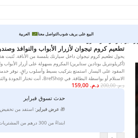
البيع على بريف شوب
التواصل معنا
العربية
 الأبواب والنوافذ وصندوق الأمتعة ABS
تطعيم كروم تيجوان لأزرار الأبواب والنوافذ وصندوق ا
المقود على اليسار. استمتع بتركيب بسيط وأسلوب راقٍ. نوفر خدمة ا
الاستلام أو بواسطة البطاقة. في BrefShop، أنت تختار الجودة والثقة لإكسسوارات سيارتك.
د.م.
159,00
د.م.
200,00
حدث تسوق فبراير
🎁
ع
رض فبراير
:
استفد من تخفيض
ابتداءً من 300 درهم من المشتريات * صالحة إلى غاية 2026/02/28