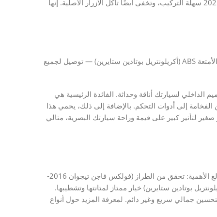
تصميم سيارتك الداخلي. هذه المجموعة الكرومية لتيجوان 2016-2022 سهلة التركيب، وتخفي أيضًا تآكل الأزرار الأصلية. إنها
تطعيم كروم فولكس فاجن تيجوان لأزرار الأبواب والنوافذ وصندوق الأمتعة ABS (أكريلونتريل بوتادين ستايرين) — توصيل لجميع
الداخلي لسيارتك أناقة وحداثة. الفائدة الرئيسية هي
فخامة إلى أدوات التحكم. بالإضافة إلى ذلك، يحمي هذا
ر صغير لتأثير كبير على قيمة وراحة سيارتك البصرية، مثالي
لاختيار التطعيم الكرومي المناسب لسيارتك تيجوان، التوافق أمر بالغ الأهمية: تحقق من الطراز (فولكس فاجن تيجوان 2016-
اصية “المقود على اليسار”. المادة ضرورية، و ABS (أكريلونتريل بوتادين ستايرين) خيار ممتاز لمتانتها وتشطيبها.
لتحسين جمالي سريع وغير دائم. لمعرفة المزيد حول أنواع