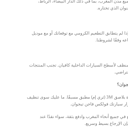
 إلى جميع مدن المغرب، بما في ذلك الدار البيضاء، الرباط،
وان الذي تختاره.
شفافة. إذا لم يتطابق التطعيم الكرومي مع توقعاتك أو مع موديل
منظف لأسطح السيارات الداخلية كافيان. تجنب المنتجات
تراضي.
جوان؟
لا، التركيب سهل للغاية ولا يتطلب أي أدوات خاصة. كل قطعة مزودة بلاصق 3M (ثري إم) مطبق مسبقًا. ما عليك سوى تنظيف
رار سيارتك فولكس فاجن تيجوان.
ريع في جميع أنحاء المغرب وادفع بثقة، سواء نقدًا عند
 فإن الإرجاع بسيط وسريع.