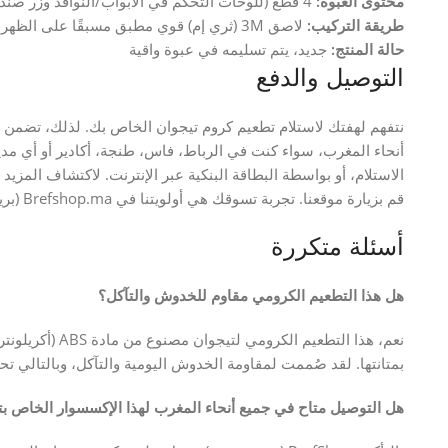
محتوى العبوة:
4 قطع (للوحات التحكم في الأبواب/النوافذ وزر صندوق الأمتعة)
طريقة التركيب:
لاصق 3M (ثري إم) قوي مطبق مسبقًا على الظهر
حالة المنتج:
جديد، يتم تسليمه في عبوة واقية
التوصيل والدفع
أنحاء المغرب، سواء كنت في الرباط، فاس، طنجة، أكادير أو أي مدينة
الاستلام، أو بواسطة البطاقة البنكية عبر الإنترنت. لاكتشاف المزي
قم بزيارة موقعنا. تجربة تسوقك هي أولويتنا في Brefshop.ma (بريف شوب دوت إم أ).
أسئلة متكررة
هل هذا التطعيم الكرومي مقاوم للخدوش والتآكل؟
نعم، هذا التطعيم 
بمتانتها. لقد صُممت لمقاومة الخدوش اليومية والتآكل، وبالتالي تحم
هل التوصيل متاح في جميع أنحاء المغرب لهذا الإكسسوار الخاص ب