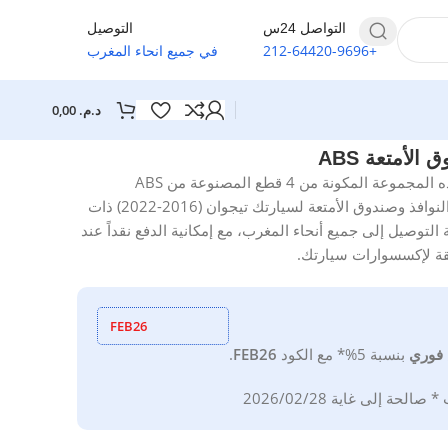
التواصل 24س
التوصيل
+212-64420-9696
في جميع انحاء المغرب
د.م.
0,00
لأمتعة ABS
يحول تطعيم كروم تيجوان داخل سيارتك بلمسة من الأناقة. تُثبت هذه المجموعة المكونة من 4 قطع المصنوعة من ABS
(أكريلونتريل بوتادين ستايرين) المكروم بسهولة على أزرار الأبواب والنوافذ وصندوق الأمتعة لسيارتك تيجوان (2016-2022) ذات
لتوصيل إلى جميع أنحاء المغرب، مع إمكانية الدفع نقداً عند
FEB26
فوري
بنسبة 5%*
مع
الكود
FEB26
.