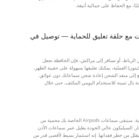
دة للصدمات مع حلقة تعليق للحماية — توصيل في
في الرباط، أو تسافر إلى مراكش، فإن الحافظة تجعل
التعليق (موسكيتون) العملية، يمكنك تعليقها بسهولة على حقيبة الظهر،
ريع إلى منفذ الشحن إعادة شحن سماعاتك دون عوائق.
ة بال ثمينة للاستخدام اليومي المكثف، حتى خلال
باختيارك لهذه الحافظة، تستفيد من حماية شاملة ضد الأضرار المادية. ستبقى سماعات Airpods الخاصة بك محمية من
ار. السيليكون عالي الجودة يطيل عمر سماعات الأذن
يقلل من خطر فقدانها. إنه استثمار بسيط لأقصى قدر من