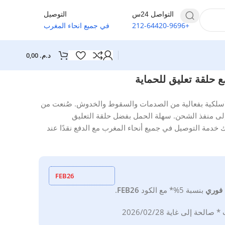
التواصل 24س
التوصيل
+212-64420-9696
في جميع انحاء المغرب
د.م.
0,00
ن سماعاتك اللاسلكية بفعالية من الصدمات والسقوط والخدوش. صُنعت من
لى منفذ الشحن. سهلة الحمل بفضل حلقة التعليق
مدمجة، إنها إكسسوار لا غنى عنه. BrefShop توفر لك خدمة التوصيل في جميع أنحاء المغرب مع الدفع نقدًا عند
FEB26
فوري
بنسبة 5%*
مع
الكود
FEB26
.