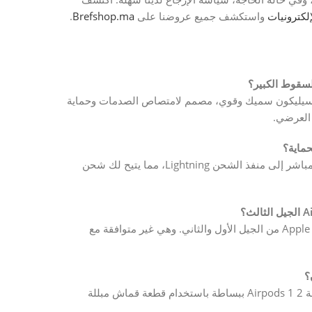
لكترونيات
واستكشف جميع عروضنا على
Brefshop.ma
.
 للصدمات مصنوعة من سيليكون سميك وقوي، مصمم لامتصاص الصدمات وحماية
بالتأكيد. تتميز حافظة Airpods 1 2 بفتحة دقيقة تسمح بالوصول المباشر إلى منفذ الشحن Lightning، مما يتيح لك شحن
لا، هذه الحافظة Airpods 1 2 مصممة خصيصًا لسماعات Apple Airpods من الجيل الأول والثاني. وهي غير متوافقة مع
السيليكون عالي الجودة سهل التنظيف للغاية. يمكنك تنظيف حافظة Airpods 1 2 ببساطة باستخدام قطعة قماش مبللة