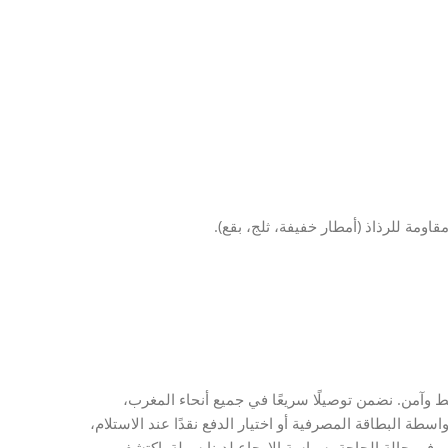
مة للرذاذ (أمطار خفيفة، ثلج، بقع).
صة بك في المغرب بسيط وآمن. نضمن توصيلًا سريعًا في جميع أنحاء المغرب،
ة البطاقة المصرفية أو اختيار الدفع نقدًا عند الاستلام،
مباشرة إلى منزلك، وفي حالة الحاجة، سياسة الإرجاع لدينا سهلة. اكتشف