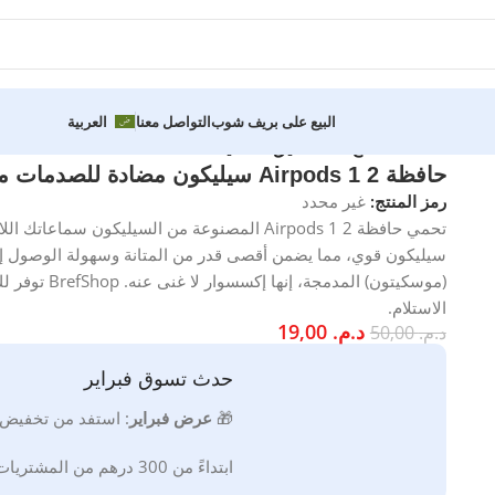
البيع على بريف شوب
التواصل معنا
العربية
حافظة Airpods 1 2 سيليكون مضادة للصدمات مع حلقة تعليق للحماية
رمز المنتج:
غير محدد
تحمي حافظة Airpods 1 2 المصنوعة من السيليكو
سيليكون قوي، مما يضمن أقصى قدر من المتانة وسهولة الوصول إ
(موسكيتون) ال
الاستلام.
د.م.
19,00
د.م.
50,00
حدث تسوق فبراير
🎁
ع
رض فبراير
:
استفد من تخفيض
ابتداءً من 300 درهم من المشتريات * صالحة إلى غاية 2026/02/28