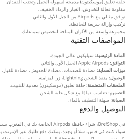
حلقة تعليق (موسكيتون) مدمجة لسهولة الحمل وتجنب الفقدان.
مقاومة فعالة للخدوش، الغبار والرذاذ الخفيف.
توافق مثالي مع Airpods من الجيل الأول والثاني.
تركيب وإزالة سريعة للحافظة.
مجموعة واسعة من الألوان المتاحة لتخصيص سماعاتك.
المواصفات التقنية
المادة الرئيسية:
سيليكون عالي الجودة.
التوافق:
Apple Airpods الجيل الأول والثاني.
ميزات الحماية:
مضادة للصدمات، مضادة للخدوش، مضادة للغبار، مقاو
الوصول:
منفذ الشحن Lightning، زر المزامنة.
الملحقات المتضمنة:
حلقة تعليق (موسكيتون) معدنية للتثبيت.
التصميم:
تتناسب تمامًا مع شكل علبة الشحن.
الصيانة:
سهلة التنظيف بالماء.
التوصيل والدفع
في BrefShop، شراء حافظة Airpods الخا
سواء كنت في فاس، سلا أو وجدة. يمكنك دفع طلبك عبر الإنترنت بواسط
بكل ثقة. سيصل إكسسوار Airpods الخاص بك 