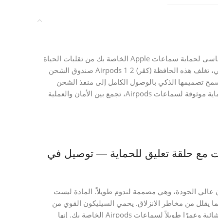
حافظة Airpods 1 2 المصنوعة من السيليكون هي الإكسسوار الأساسي لحماية سماعات Apple الخاصة بك من تقلبات الحياة
اليومية. مصممة خصيصًا لسماعات Airpods من الجيل الأول والثاني، تغلف هذه الحافظة (كڤر) Airpods 1 2 صندوق الشحن
مح تصميمها الذكي بالوصول الكامل إلى منفذ الشحن
Lightning وزر المزامنة، دون الحاجة إلى إزالة الغطاء. إنها تمثل حماية موثوقة لسماعات Airpods، تجمع بين الأمان والعملية
دة للصدمات مع حلقة تعليق للحماية — توصيل في
من سيليكون عالي الجودة، وهي مصممة لتدوم طويلاً. المادة ليست
ا يقلل من مخاطر الانزلاق. يحمي السيليكون القوي من
الأمطار الخفيفة، الثلوج، البقع والغبار، مما يضمن نظافة لا تشوبها شائبة وعمرًا طويلاً لسماعات Airpods الخاصة بك. إنها