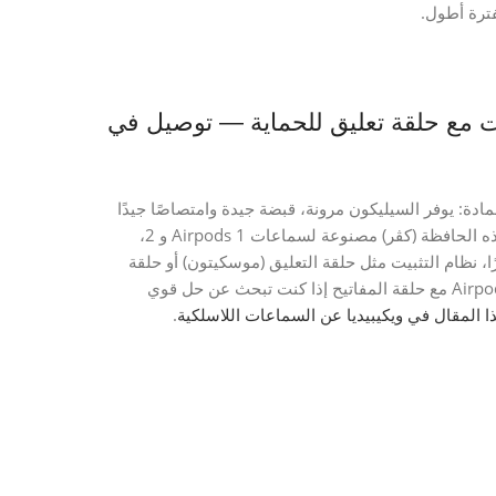
دة للصدمات مع حلقة تعليق للحماية — توصيل في
دة: يوفر السيليكون مرونة، قبضة جيدة وامتصاصًا جيدًا
للصدمات، وهو مثالي للاستخدام اليومي. تحقق من التوافق، لأن هذه الحافظة (كڤر) مصنوعة لسماعات Airpods 1 و 2،
نة. أخيرًا، نظام التثبيت مثل حلقة التعليق (موسكيتون) أو حلقة
المفاتيح هو إضافة حقيقية لتجنب الفقدان. يوصى بهذه الحافظة Airpods مع حلقة المفاتيح إذا كنت تبحث عن حل قوي
ا المقال في ويكيبيديا عن السماعات اللاسلكية
.