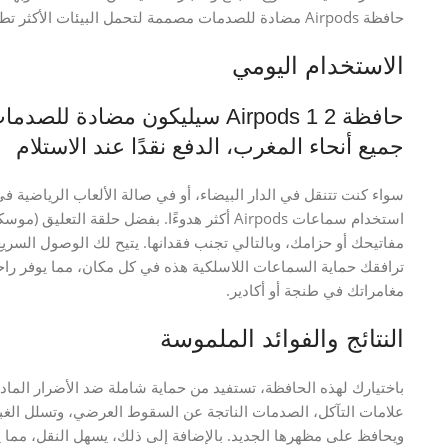
حافظة Airpods مضادة للصدمات مصممة لتحمل البيئات الأكثر تطلبًا، مع الحفاظ على جمالية أنيقة.
الاستخدام اليومي
حافظة Airpods 1 2 سيليكون مضا
جميع أنحاء المغرب، الدفع نقدًا عند الاستلام
سواء كنت تتنقل في الدار البيضاء، أو في صالة الألعاب الرياضية 
استخدام سماعات Airpods أكثر هدوءًا. بفضل حلقة 
مفاتيحك أو حزامك، وبالتالي تجنب فقدانها. يتيح لك الوصول الس
ترافقك حماية السماعات اللاسلكية هذه في كل مكان، مما يوفر راح
مغامراتك في طنجة أو أكادير.
النتائج والفوائد الملموسة
علامات التآكل، الصدمات الناتجة عن السقوط العرضي، وتسلل الغب
ويحافظ على مظهرها الجديد. بالإضافة إلى ذلك، يسهل النقل، مما 