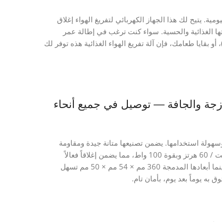
عمتك اليومية. يتيح لك هذا الجهاز الكهربائي لتفريغ الهواء إغلاق
تها الغذائية والحسية. سواء كنت ترغب في إطالة عمر
بقايا طعامك، فإن آلة تفريغ الهواء الغذائية هذه توفر لك
ربائية G-88 للأطعمة الطازجة والجافة — توصيل في جميع أنحاء
 وتتميز بمتانتها وسهولة استخدامها. يضمن تصنيعها متانة جيدة ومقاومة
مناسبة للاستخدام المتكرر في المطبخ. يعمل الجهاز بجهد 220 فولت / 60 هرتز وبقوة 100 واط، مما يضمن إغلاقاً فعالاً
وسريعاً. وزنها الخفيف البالغ 0.6 كغ يجعلها سهلة النقل والتعامل، بينما أبعادها المدمجة 360 مم × 54 مم × 50 مم تسهل
 به يوماً بعد يوم، بأمان تام.