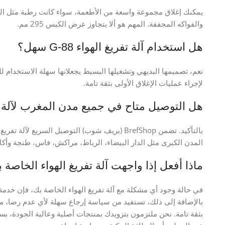
يمكنك إغلاق مجموعة واسعة من الأطعمة، سواء كانت رطبة مثل الل
والفواكه المجففة. المهم هو ألا يتجاوز عرض الكيس 295 مم.
هل استخدام آلة تفريغ الهواء G-88 سهل؟
نعم، تصميمها البديهي وتشغيلها البسيط يجعلانها سهلة الاستخدام ل
لإجراء عمليات الإغلاق الأولى بثقة تامة.
هل التوصيل متاح في جميع مدن المغرب لآلة ت
بالتأكيد. تضمن BrefShop (بريف شوب) التوصيل السري
المدن الكبرى مثل الدار البيضاء، الرباط، مراكش، فاس، طنجة وأكاد
ماذا أفعل إذا واجهت آلة تفريغ الهواء الخاصة
في حالة وجود أي مشكلة مع آلة تفريغ الهواء الخاصة بك، فإن خدمة 
بثقة تامة. نحن ملتزمون بتزويدك بمنتجات أصلية وعالية الجودة، بس