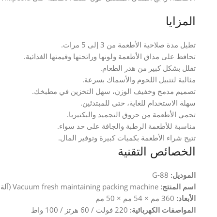
المزايا
تطيل مدة صلاحية الأطعمة من 3 إلى 5 مرات.
تحافظ على مذاق الأطعمة ولونها ورائحتها وقيمتها الغذائية.
تقلل بشكل كبير من هدر الطعام.
مثالية لتتبيل اللحوم والأسماك بسرعة.
تصميم مدمج وخفيف الوزن، سهل التخزين في مطبخك.
سهلة الاستخدام للغاية، حتى للمبتدئين.
تحمي الأطعمة من حروق التجميد والبكتيريا.
مناسبة للأطعمة الرطبة والجافة على حد سواء.
تتيح شراء الأطعمة بكميات كبيرة وتوفير المال.
الخصائص التقنية
الموديل:
G-88
اسم المنتج:
Vacuum fresh maintaining packing machine (آلة تعبئة للحفاظ على النضارة بالشفط)
الأبعاد:
360 مم × 54 مم × 50 مم
المواصفات الكهربائية:
220 فولت / 60 هرتز / 100 واط