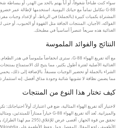
سواء كنت طباخاً شغوفاً، أو أباً يهتم بالحد من الهدر، أو ببساطة شخ
G-88 تتكامل تماماً مع حياتك اليومية. استخدمها لإطالة عمر خضر
المشتراة بكميات كبيرة (بالجملة) في الرباط، أو لإعداد وجبات مفرغة
الفواكه، الأجبان، المنتجات الجافة مثل القهوة أو الحبوب، أو حتى
الغذائية هذه سريعاً عنصراً أساسياً في مطبخك.
النتائج والفوائد الملموسة
مع آلة تفريغ الهواء G-88، سترى انخفاضاً ملموساً في
الغذائية الأصلية لفترة أطول بكثير، مما يتيح لك الاستمتاع بمن
الشراء بالجملة أو تحضير الوجبات مسبقاً. بالإضافة إلى ذلك، يحمي
مما يضمن نظافة لا تشوبها شائبة وجودة مذاق أفضل. إنه استثمار
كيف تختار هذا النوع من المنتجات
لاختيار آلة تفريغ الهواء المثالية، ضع في اعتبارك أولاً احتياجاتك: تك
والميزانية. تُعد آلة تفريغ الهواء G-88 خيارا
تحقق من قوة الجهاز، أقصى عرض
الأطعمة، راجع المقال المفصل حول حفظ الأطعمة على Wikipédia (ويكيبيديا).