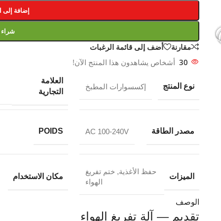
إضافة إلى ا
شراء
مقارنة
أضف إلى قائمة الرغبات
30
أشخاص يشاهدون هذا المنتج الآن!
العلامة
نوع المنتج
إكسسوارات المطبخ
التجارية
مصدر الطاقة
POIDS
AC 100-240V
حفظ الأغذية
,
ختم تفريغ
الميزات
مكان الاستخدام
الهواء
الوصف
تقديم — آلة تفريغ الهواء