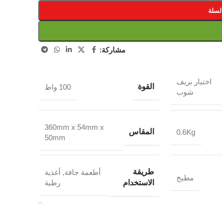
لسلة
مشاركة:
اختيار بريف
القوة
100 واط
شوب
360mm x 54mm x
المقاس
0.6Kg
50mm
طريقة
أطعمة جافة
,
أغذية
مطبخ
الاستخدام
رطبة