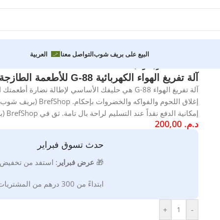
البيع على بريف شوب
التواصل معنا
العربية
ة
آلة تفريغ الهواء الكهربائية G-88 للأطعمة الطازجة والجافة
آلة تفريغ الهواء G-88 هي حليفك الأساسي لإطالة نضا
إغلاق اللحوم والفواكه
إمكانية الدفع نقداً عند التسليم لراحة بال تامة. ثق في BrefShop (بريف شوب) لمنتجات مفيدة وذات جودة عالية.
د.م.
200,00
حدث تسوق فبراير
🎁
ع
رض فبراير
:
استفد من تخفيض
ابتداءً من 300 درهم من المشتريات * صالحة إلى غاية 2026/02/28
+
-