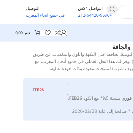
التواصل 24س
التوصيل
+212-64420-9696
في جميع انحاء المغرب
د.م.
0,00
رة أطعمتك اليومية. تحافظ على النكهة واللون والمغذيات عن طريق
 والخضروات بإحكام. BrefShop (بريف شوب) توفر لك هذا الحل العملي في جميع أنحاء المغرب، مع
FEB26
فوري
بنسبة 5%*
مع
الكود
FEB26
.