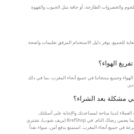
حوم والخضروات الطازجة، أو جافة مثل الحبوب والقهوة
لغاية للجميع. يوفر دليل الاستخدام المرفق تعليمات واضحة
فريغ الهواء؟
ع لآلة تفريغ الهواء وجميع منتجاتنا في جميع أنحاء المغرب، بما في ذلك
ير.
 بي مشكلة بعد الشراء؟
العملاء لدينا متاحة لمساعدتك والإجابة على أسئلتك.
بالإضافة إلى ذلك، تستفيد من سياسة إرجاع سهلة لأي عدم رضا، مما يضمن رضاك التام. في BrefShop (بريف شوب)، تشتري
رعة في جميع أنحاء المغرب. استمتع بدفع آمن، سواء نقداً