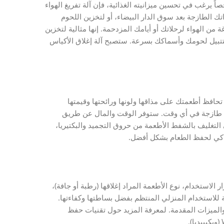
صاً يرغب في تحسين ميزانيته الغذائية، فإن آلة تفريغ الهواء
واتك الطازجة بعد سوق الدار البيضاء، أو لتخزين اللحوم
 من الهواء لرحلاتك أو أيامك المزدحمة. إنها مثالية لتخزين
 لتتبيل لحومك وأسماكك بسرعة. ستصبح آلة إغلاق الأكياس
 هدر الطعام. تحافظ أطعمتك على مذاقها ولونها ورائحتها وقيمتها
تجات طازجة في أي وقت. ستوفر الوقت والمال عن طريق
 التغليف بالشفط الأطعمة من حروق التجميد والبكتيريا،
 ذكي لحفظ الطعام بشكل أفضل.
رار الاستخدام، نوع الأطعمة المراد إغلاقها (رطبة أو جافة)،
ً ممتازاً للمبتدئين، ومثالية للاستخدام المنزلي المنتظم بفضل بساطتها وكفاءتها.
 للإغلاق (295 مم لهذا الطراز)، والميزات المقدمة. لمعرفة المزيد حول تقنيات حفظ