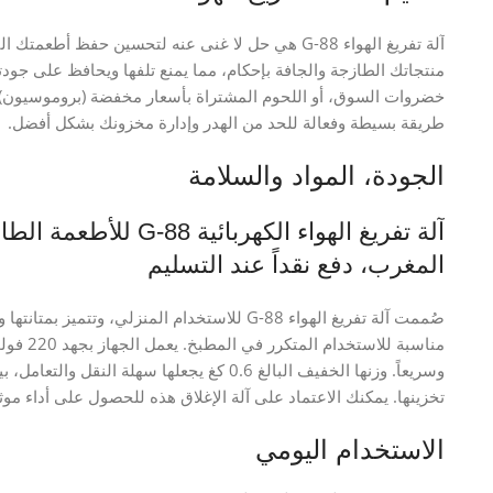
آلة تفريغ الهواء G-88 هي حل لا غنى عنه لتحسين حفظ أط
منتجاتك الطازجة والجافة بإحكام، مما يمنع تلفها ويحافظ على جود
خضروات السوق، أو اللحوم المشتراة بأسعار مخفضة (بروموسيون)، أو 
طريقة بسيطة وفعالة للحد من الهدر وإدارة مخزونك بشكل أفضل.
الجودة، المواد والسلامة
آلة تفريغ الهواء الكه
المغرب، دفع نقداً عند التسليم
صُممت آلة تفريغ الهواء G-88 للاستخدام المنزلي،
تخزينها. يمكنك الاعتماد على آلة الإغلاق هذه للحصول على أداء موثوق
الاستخدام اليومي