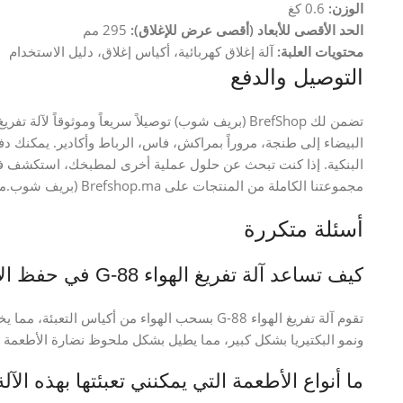
الوزن:
0.6 كغ
الحد الأقصى للأبعاد (أقصى عرض للإغلاق):
295 مم
محتويات العلبة:
آلة إغلاق كهربائية، أكياس إغلاق، دليل الاستخدام
التوصيل والدفع
تضمن لك BrefShop (بريف شوب) توصيلاً سريعاً وموثوقاً 
البيضاء إلى طنجة، مروراً بمراكش، فاس، الرباط وأكادير. يمكنك دفع م
البنكية. إذا كنت تبحث عن حلول عملية أخرى لمطبخك، استكشف ف
مجموعتنا الكاملة من المنتجات على Brefshop.ma (بريف شوب.ما).
أسئلة متكررة
كيف تساعد آلة تفريغ الهواء G-88 في حفظ الأطعمة؟
تقوم آلة تفريغ الهواء G-88 بسحب الهواء من أكياس 
ونمو البكتيريا بشكل كبير، مما يطيل بشكل ملحوظ نضارة الأطعمة و
ما أنواع الأطعمة التي يمكنني تعبئتها بهذه الآل