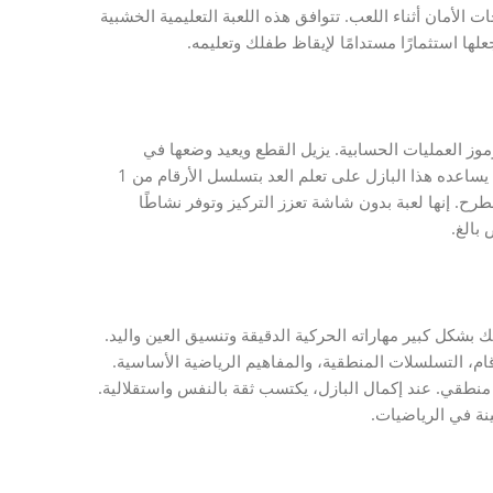
أمان أثناء اللعب. تتوافق هذه اللعبة التعليمية الخشبية
علها استثمارًا مستدامًا لإيقاظ طفلك وتعليمه.
وز العمليات الحسابية. يزيل القطع ويعيد وضعها في
الفراغات المطابقة، مما يعزز قدرته على التعرف البصري والذاكرة. يساعده هذا البازل على تعلم العد بتسلسل الأرقام من 1
لطرح. إنها لعبة بدون شاشة تعزز التركيز وتوفر نشاطًا
بالغ.
بشكل كبير مهاراته الحركية الدقيقة وتنسيق العين واليد.
 خلال تعزيز فهم الأرقام، التسلسلات المنطقية، والمفاهيم الرياضية الأساسية.
منطقي. عند إكمال البازل، يكتسب ثقة بالنفس واستقلالية.
نة في الرياضيات.