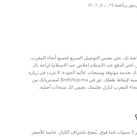
ية الخاصة بك. نحن نضمن التوصيل السريع لجميع أنحاء المغرب،
اختر الدفع عند الاستلام (خلاص عند الاستلام) لراحة بال
يدك بخدمة موثوقة ومنتجات عالية الجودة. لا تتردد في زيارة
قسم «مشاهدة كل أساسيات الطفل» لاكتشاف منتجات أخرى أساسية لإيقاظ طفلك. ثق في Brefshop.ma لمشترياتك من
هذا البازل التعليمي الخشبي للأرقام مناسب تمامًا للأطفال من عمر 3 سنوات فما فوق. يُنصح بإشراف الكبار، خاصة للأصغر