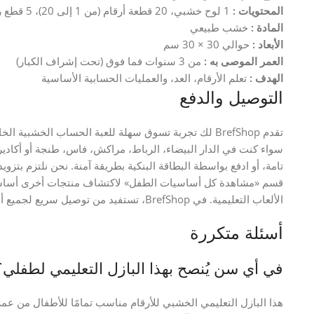
المحتويات :
1 لوح خشبي، 20 قطعة أرقام (من 1 إلى 20)، 5 قطع رموز رياضية (+, -, x, ÷, =)
المادة :
خشب طبيعي
الأبعاد :
حوالي 30 × 30 سم
العمر الموصى به :
من 3 سنوات فما فوق (تحت إشراف الكبار)
الهدف :
تعلم الأرقام، العد، والعمليات الحسابية الأساسية
التوصيل والدفع
تقدم BrefShop لك تجربة تسوق سهلة للعبة الحساب الخشب
سواء كنت في الدار البيضاء، الرباط، مراكش، فاس، طنجة أو أكادير. 
تامة، أو ادفع بواسطة البطاقة البنكية بطريقة آمنة. نحن نلتزم بتزو
الألعاب التعليمية. في BrefShop، تستفيد من توصيل سريع لجميع أنحاء المغرب لبازل تعليمك. نضمن لك منتجات أصلية.
أسئلة متكررة
في أي سن يُنصح بهذا البازل التعليمي لطفلي؟