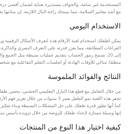
المستخدمة غير سامة، والحواف مستديرة بعناية لضمان أقصى درجات ال
مع أشد معايير السلامة، مما يمنحك راحة البال اللازمة. إن متانتها تج
الاستخدام اليومي
يمكن لطفلك استخدام لعبة الأرقام هذه لتعرف الأشكال الرقمية ورم
إلى 20. تسمح رموز الحساب بتقديم عمليات بسيطة مثل الجمع وا
منظمًا. مثالي للأوقات الهادئة أو لجلسات التعلم التفاعلية مع شخص 
النتائج والفوائد الملموسة
من خلال التعامل مع قطع هذا البازل التعليمي الخشبي، يحسن طفلك 
تحفز هذه اللعبة نمو الطفل بعمر 3 سنوات من
كما أنها تطور قدرة طفلك على حل المشكلات البسيطة وبناء تفكير 
إنها وسيلة ممتازة لإعداد طفلك للروضة من خلال تزويده بأسس متي
كيفية اختيار هذا النوع من المنتجات