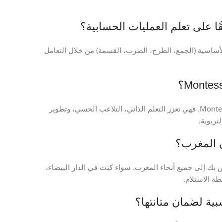
ا على تعلم العمليات الحسابية؟
ازل لتقديم الأرقام من 1 إلى 20 والعمليات الأساسية (الجمع، الطرح، الضرب، القسمة) من خلال التعامل
بالتأكيد، تتوافق هذه اللعبة التعليمية الخشبية تمامًا مع مبادئ Montessori. فهي تعزز التعلم الذاتي، التلاعب الحسي، وتطوير
تربوية.
ن المغرب؟
خشبي الخاص بك إلى جميع أنحاء المغرب. سواء كنت في الدار البيضاء،
ة الاستلام.
بية لضمان متانتها؟