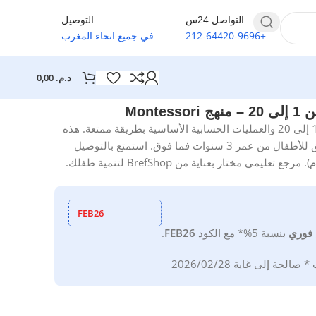
التواصل 24س
التوصيل
+212-64420-9696
في جميع انحاء المغرب
د.م.
0,00
Mon
يساعد بازل الأرقام التعليمي الخشبي طفلك على تعلم الأعداد من 1 إلى 20 والعمليات الحسابية الأساسية بطريقة ممتعة. هذه
اللعبة التعليمية للرياضيات تحفز المهارات الحركية الدقيقة والمنطق للأطفال من عمر 3 سنوات فما فوق. استمتع بالتوصيل
 مختار بعناية من BrefShop لتنمية طفلك.
FEB26
فوري
بنسبة 5%*
مع
الكود
FEB26
.