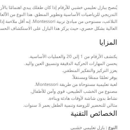
يُنصح ببازل تعليمي خشبي للأرقام إذا كان طفلك يبدي اهتمامًا بالأ
التدريجي للرياضيات الأساسية وتطوير المنطق. هذا النوع من الأل
التلاعب، مستوحى من مبادئ تربي
العالية بشكل حصري، حيث يركز هذا البازل على الاستكشاف الحسي
المزايا
يكتشف الأرقام من 1 إلى 20 والعمليات الأساسية.
يحسن المهارات الحركية الدقيقة وتنسيق العين واليد.
يعزز التركيز والتفكير المنطقي.
يوفر تعلمًا ممتعًا ومستقلاً.
لعبة تعليمية مستوحاة من طريقة Montessori.
مصنوع من الخشب الطبيعي، قوي وآمن للأطفال.
نشاط بدون شاشة لأوقات هادئة وبناءة.
مثالي للتحضير للروضة وتنمية الطفل بعمر 3 سنوات.
الخصائص التقنية
النوع :
بازل تعليمي خشبي