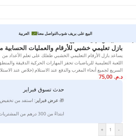
البيع على بريف شوب
التواصل معنا
العربية
 1 إلى 20 – منهج Montessori
بازل تعليمي خشبي للأرقام والعمليات الحسابية من 1 إلى 20 – منهج tessori
السريع لجميع أنحاء المغرب والدفع عند الاستلام (خلاص عند الاستلام). مرجع تعليمي
د.م.
75,00
حدث تسوق فبراير
🎁
ع
رض فبراير
:
استفد من تخفيض
ابتداءً من 300 درهم من المشتريات * صالحة إلى غاية 2026/02/28
+
-