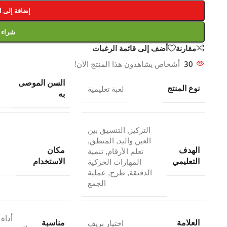
إضافة إلى ا
شراء
مقارنة
أضف إلى قائمة الرغبات
30
أشخاص يشاهدون هذا المنتج الآن!
السن الموصى
نوع المنتج
لعبة تعليمية
به
التركيز
,
التنسيق بين
العين واليد
,
المنطق
,
الهدف
مكان
تعلم الأرقام
,
تنمية
التعليمي
الاستخدام
المهارات الحركية
الدقيقة
,
طرح
,
عملية
الجمع
أداة 
العلامة
مناسبة
اختيار بريف