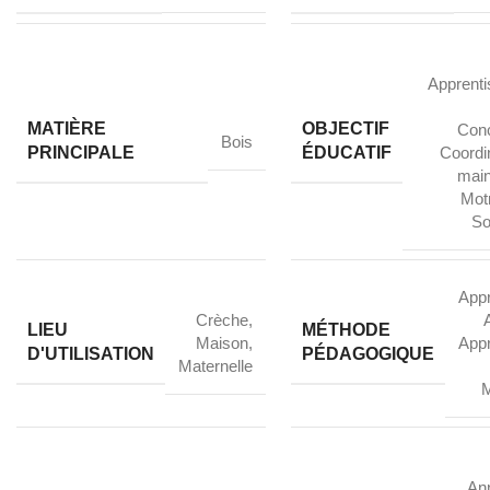
Apprent
MATIÈRE
OBJECTIF
Conc
Bois
PRINCIPALE
ÉDUCATIF
Coordin
mai
Motr
So
Appr
Crèche
,
LIEU
MÉTHODE
Maison
,
Appr
D'UTILISATION
PÉDAGOGIQUE
Maternelle
M
Ann