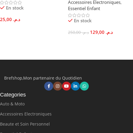
Accessoires Electroniques
,
En stock
Essentiel Enfant
25,00
د.م.
En stock
Ajouter Au Panier
129,00
د.م.
250,00
د.م.
Choix Des Options
Brefshop,Mon partenaire du Quotidien
Categories
Auto & Moto
Accessoires Electroniques
Beaute et Soin Personnel