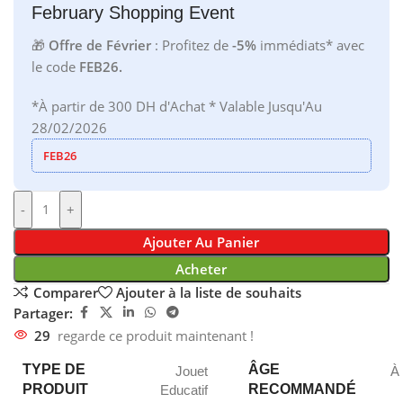
February Shopping Event
🎁
Offre de Février
: Profitez de
-5%
immédiats* avec
le code
FEB26.
*À partir de 300 DH d'Achat * Valable Jusqu'Au
28/02/2026
FEB26
-
+
Ajouter Au Panier
Acheter
Comparer
Ajouter à la liste de souhaits
Partager:
29
regarde ce produit maintenant !
TYPE DE
ÂGE
Jouet
À 
PRODUIT
RECOMMANDÉ
Educatif