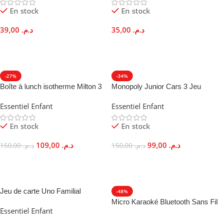
En stock
En stock
39,00
د.م.
35,00
د.م.
Ajouter Au Panier
Ajouter Au Panier
-27%
-34%
Boîte à lunch isotherme Milton 3
Monopoly Junior Cars 3 Jeu
Contenants Étanches Vert Citron
Société Disney Pixar Enfants 5
Essentiel Enfant
Essentiel Enfant
Ans
En stock
En stock
109,00
د.م.
99,00
د.م.
150,00
د.م.
150,00
د.م.
Ajouter Au Panier
Ajouter Au Panier
Jeu de carte Uno Familial
-48%
Divertissant et Portable
Micro Karaoké Bluetooth Sans Fil
Essentiel Enfant
2-en-1 Haut-Parleur Echo