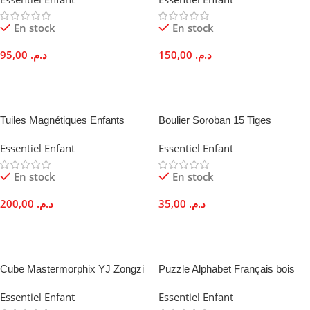
Numérique
Ans
En stock
En stock
95,00
د.م.
150,00
د.م.
Ajouter Au Panier
Ajouter Au Panier
Tuiles Magnétiques Enfants
Boulier Soroban 15 Tiges
Blocs Construction Éducatifs
Multicolores Calcul Mental
Essentiel Enfant
Essentiel Enfant
Créatif STEM
Enfants
En stock
En stock
200,00
د.م.
35,00
د.م.
Ajouter Au Panier
Ajouter Au Panier
Cube Mastermorphix YJ Zongzi
Puzzle Alphabet Français bois
3×3 Forme Pyramide Sans
Encastrement Lettres
Essentiel Enfant
Essentiel Enfant
Stickers
Majuscules