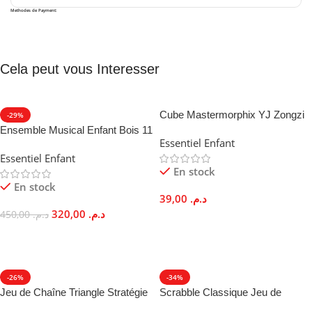
Methodes de Payment:
Cela peut vous Interesser
Cube Mastermorphix YJ Zongzi
-29%
3×3 Forme Pyramide Sans
Ensemble Musical Enfant Bois 11
Essentiel Enfant
Stickers
Instruments Éveil Sonore
Essentiel Enfant
En stock
En stock
39,00
د.م.
320,00
د.م.
450,00
د.م.
Ajouter Au Panier
Ajouter Au Panier
-26%
-34%
Jeu de Chaîne Triangle Stratégie
Scrabble Classique Jeu de
Multijoueur Familial
Lettres Français Famille