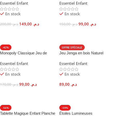
Essentiel Enfant
Essentiel Enfant
Vocabulaire
En stock
En stock
149,00
د.م.
99,00
د.م.
200,00
د.م.
150,00
د.م.
Ajouter Au Panier
Ajouter Au Panier
-42%
OFFRE SPÉCIALE
Monopoly Classique Jeu de
Jeu Jenga en bois Naturel
Plateau Transactions
Éducatif Famille Montessori
Essentiel Enfant
Essentiel Enfant
Immobilières Famille
En stock
En stock
99,00
د.م.
89,00
د.م.
170,00
د.م.
Ajouter Au Panier
Ajouter Au Panier
-56%
-59%
Tablette Magique Enfant Planche
Étoiles Lumineuses