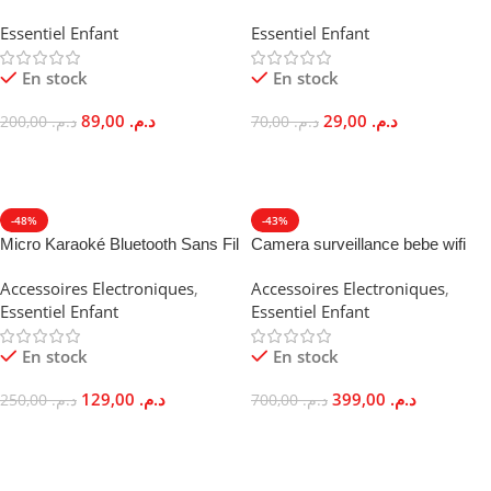
Dessin Lumineuse Effets 3D
Fluorescentes 100 Pièces
Essentiel Enfant
Essentiel Enfant
Décoration Murale
En stock
En stock
89,00
د.م.
29,00
د.م.
200,00
د.م.
70,00
د.م.
Ajouter Au Panier
Ajouter Au Panier
-48%
-43%
Micro Karaoké Bluetooth Sans Fil
Camera surveillance bebe wifi
2-en-1 Haut-Parleur Echo
HD 1080p Vision Nocturne 360°
Accessoires Electroniques
,
Accessoires Electroniques
,
Essentiel Enfant
Essentiel Enfant
En stock
En stock
129,00
د.م.
399,00
د.م.
250,00
د.م.
700,00
د.م.
Choix Des Options
Ajouter Au Panier