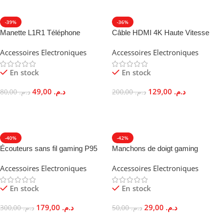
-39%
-36%
Manette L1R1 Téléphone
Câble HDMI 4K Haute Vitesse
Gaming Analogue Support
Audio Vidéo 10.2 Gbps Durable
Accessoires Electroniques
Accessoires Electroniques
Ergonomique
En stock
En stock
49,00
د.م.
129,00
د.م.
80,00
د.م.
200,00
د.م.
Ajouter Au Panier
Ajouter Au Panier
-40%
-42%
Écouteurs sans fil gaming P95
Manchons de doigt gaming
Bluetooth 5.0 Faible Latence
Respirants Anti-Transpiration
Accessoires Electroniques
Accessoires Electroniques
Précision Tactile
En stock
En stock
179,00
د.م.
29,00
د.م.
300,00
د.م.
50,00
د.م.