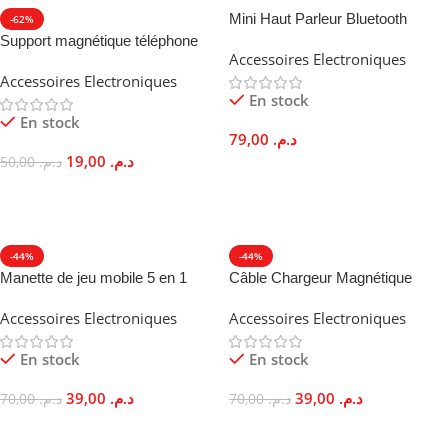
Mini Haut Parleur Bluetooth
-62%
portable FM MP3 Son Stéréo
Support magnétique téléphone
Accessoires Electroniques
10W
adhésif puissant mains libres
Accessoires Electroniques
En stock
En stock
79,00
د.م.
19,00
د.م.
50,00
د.م.
Choix Des Options
Ajouter Au Panier
-44%
-44%
Manette de jeu mobile 5 en 1
Câble Chargeur Magnétique
L1R1 Compatible iOS Android
Multi-Type Rapide Durable Anti-
Accessoires Electroniques
Accessoires Electroniques
Poussière LED
En stock
En stock
39,00
د.م.
39,00
د.م.
70,00
د.م.
70,00
د.م.
Ajouter Au Panier
Ajouter Au Panier