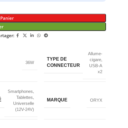
 Panier
er
rtager:
Allume-
TYPE DE
cigare
,
36W
CONNECTEUR
USB-A
x2
Smartphones
,
Tablettes
,
É
MARQUE
ORYX
Universelle
(12V-24V)