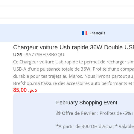
Français
 36W Double USB-A Aluminium ORYX
Chargeur voiture Usb rapide 36W Double U
UGS :
8A77SHH78BGQU
Ce Chargeur voiture Usb rapide te permet de recharger si
USB-A d’une puissance totale de 36W. Profite d’une compat
durable pour tes trajets au Maroc. Nous livrons partout au
Brefshop.ma t’assure des accessoires auto performants et f
85,00
د.م.
February Shopping Event
🎁
Offre de Février
: Profitez de
-5%
i
*À partir de 300 DH d'Achat * Valabl