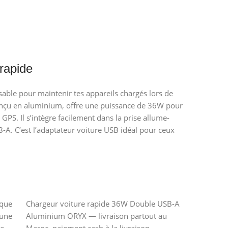
rapide
sable pour maintenir tes appareils chargés lors de
nçu en aluminium, offre une puissance de 36W pour
GPS. Il s’intègre facilement dans la prise allume-
-A. C’est l’adaptateur voiture USB idéal pour ceux
ique
Chargeur voiture rapide 36W Double USB-A
 une
Aluminium ORYX — livraison partout au
ne
Maroc, paiement cash à la livraison