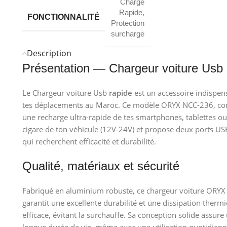
Charge
Rapide
,
FONCTIONNALITÉ
Protection
surcharge
Description
Présentation — Chargeur voiture Usb 
Le Chargeur voiture Usb
rapide
est un accessoire indispen
tes déplacements au Maroc. Ce modèle ORYX NCC-236, co
une recharge ultra-rapide de tes smartphones, tablettes ou 
cigare de ton véhicule (12V-24V) et propose deux ports USB
qui recherchent efficacité et durabilité.
Qualité, matériaux et sécurité
Fabriqué en aluminium robuste, ce chargeur voiture ORYX
garantit une excellente durabilité et une dissipation therm
efficace, évitant la surchauffe. Sa conception solide assure
longue durée de vie, même avec une utilisation quotidien