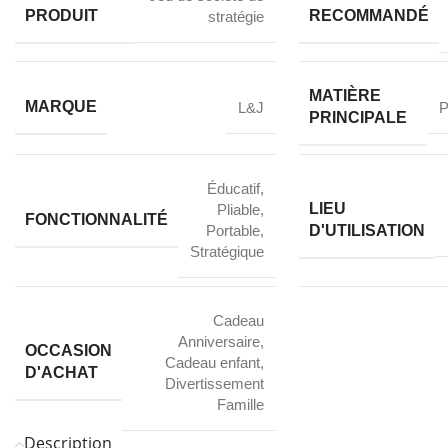
PRODUIT
RECOMMANDÉ
stratégie
MATIÈRE
MARQUE
L&J
P
PRINCIPALE
Éducatif
,
LIEU
Pliable
,
FONCTIONNALITÉ
D'UTILISATION
Portable
,
Stratégique
Cadeau
Anniversaire
,
OCCASION
Cadeau enfant
,
D'ACHAT
Divertissement
Famille
Description