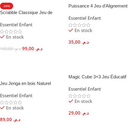
Puissance 4 Jeu d’Alignement
-34%
Stratégique Enfants Famille
Scrabble Classique Jeu de
Essentiel Enfant
Lettres Français Famille
Essentiel Enfant
Vocabulaire
En stock
En stock
35,00
د.م.
99,00
د.م.
150,00
د.م.
Ajouter Au Panier
Ajouter Au Panier
Magic Cube 3×3 Jeu Éducatif
OFFRE SPÉCIALE
Rotation Fluide Pour Enfants
Jeu Jenga en bois Naturel
Essentiel Enfant
Éducatif Famille Montessori
Essentiel Enfant
En stock
En stock
29,00
د.م.
89,00
د.م.
Ajouter Au Panier
Ajouter Au Panier