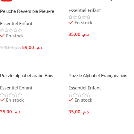
Multicolores Calcul Mental
OFFRE SPÉCIALE
Essentiel Enfant
Enfants
Peluche Réversible Pieuvre
Double Expression Coton 20cm
En stock
Essentiel Enfant
Enfant Adulte
35,00
د.م.
En stock
Ajouter Au Panier
59,00
د.م.
120,00
د.م.
Choix Des Options
Puzzle alphabet arabe Bois
Puzzle Alphabet Français bois
Éducatif Montessori Enfant
Encastrement Lettres
Essentiel Enfant
Essentiel Enfant
Majuscules
En stock
En stock
35,00
د.م.
35,00
د.م.
Ajouter Au Panier
Ajouter Au Panier