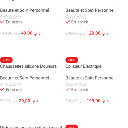
Pièces Styling Tous Types
HQT 909B Lissage Rapide
Beaute et Soin Personnel
Beaute et Soin Personnel
Cheveux
Cheveux Anti-casse
En stock
En stock
49,00
د.م.
129,00
د.م.
110,00
د.م.
300,00
د.م.
Ajouter Au Panier
Ajouter Au Panier
-51%
-34%
Chaussettes silicone Douleurs
Épilateur Électrique
Pieds Peau Dure Talon Crevassé
Rechargeable Sans Fil Deux
Beaute et Soin Personnel
Beaute et Soin Personnel
Hydratante
Vitesses
En stock
En stock
29,00
د.م.
199,00
د.م.
59,00
د.م.
300,00
د.م.
Ajouter Au Panier
Ajouter Au Panier
Pistolet de massage 6 Vitesses 4
-48%