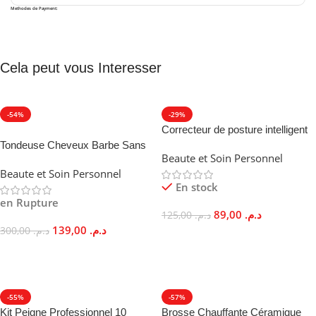
Methodes de Payment:
Cela peut vous Interesser
-54%
-29%
Correcteur de posture intelligent
OFFRE SPÉCIALE
vibrant redressement invisible
Tondeuse Cheveux Barbe Sans
Beaute et Soin Personnel
Fil Lames Inox Rechargeable
Beaute et Soin Personnel
En stock
en Rupture
89,00
د.م.
125,00
د.م.
139,00
د.م.
300,00
د.م.
Ajouter Au Panier
Lire La Suite
-55%
-57%
Kit Peigne Professionnel 10
Brosse Chauffante Céramique