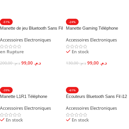
Choix Des Options
-51%
-24%
Manette de jeu Bluetooth Sans Fil
Manette Gaming Téléphone
Android iOS VR MOCUTE 050
Ventilateur Power Bank L1R1
Accessoires Electroniques
Accessoires Electroniques
Ergonomique
en Rupture
En stock
99,00
د.م.
99,00
د.م.
200,00
د.م.
130,00
د.م.
Lire La Suite
Ajouter Au Panier
-39%
-61%
Manette L1R1 Téléphone
Écouteurs Bluetooth Sans Fil i12
Gaming Analogue Support
Tactiles Réduction Bruit Hi-Fi
Accessoires Electroniques
Accessoires Electroniques
Ergonomique
En stock
En stock