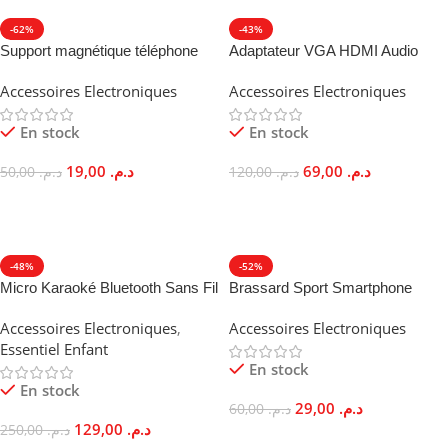
-62%
-43%
Support magnétique téléphone
Adaptateur VGA HDMI Audio
adhésif puissant mains libres
1080p Convertisseur Vidéo PC
Accessoires Electroniques
Accessoires Electroniques
TV
En stock
En stock
19,00
د.م.
69,00
د.م.
50,00
د.م.
120,00
د.م.
Ajouter Au Panier
Ajouter Au Panier
-48%
-52%
Micro Karaoké Bluetooth Sans Fil
Brassard Sport Smartphone
2-en-1 Haut-Parleur Echo
Imperméable Universel
Accessoires Electroniques
,
Accessoires Electroniques
Confortable Poche Clé
Essentiel Enfant
En stock
En stock
29,00
د.م.
60,00
د.م.
129,00
د.م.
250,00
د.م.
Ajouter Au Panier