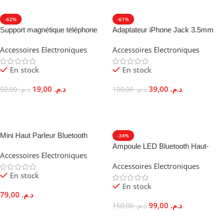
-62%
-61%
Support magnétique téléphone
Adaptateur iPhone Jack 3.5mm
adhésif puissant mains libres
Lightning Audio Haute Fidélité
Accessoires Electroniques
Accessoires Electroniques
En stock
En stock
19,00
د.م.
39,00
د.م.
50,00
د.م.
100,00
د.م.
Ajouter Au Panier
Ajouter Au Panier
Mini Haut Parleur Bluetooth
-34%
portable FM MP3 Son Stéréo
Ampoule LED Bluetooth Haut-
Accessoires Electroniques
10W
Parleur Intégré Télécommande
Accessoires Electroniques
E27
En stock
En stock
79,00
د.م.
99,00
د.م.
150,00
د.م.
Choix Des Options