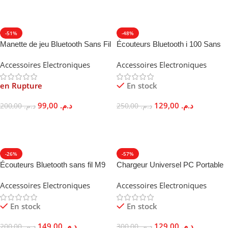
Ajouter Au Panier
-51%
-48%
Manette de jeu Bluetooth Sans Fil
Écouteurs Bluetooth i 100 Sans
Android iOS VR MOCUTE 050
Fil TWS 5.0 Son Stéréo
Accessoires Electroniques
Accessoires Electroniques
Ergonomique
en Rupture
En stock
99,00
د.م.
129,00
د.م.
200,00
د.م.
250,00
د.م.
Lire La Suite
Ajouter Au Panier
-26%
-57%
Écouteurs Bluetooth sans fil M9
Chargeur Universel PC Portable
TWS Stéréo Tactile 5.1
90W Multi-Tensions 8 Embouts
Accessoires Electroniques
Accessoires Electroniques
En stock
En stock
149,00
د.م.
129,00
د.م.
200,00
د.م.
300,00
د.م.