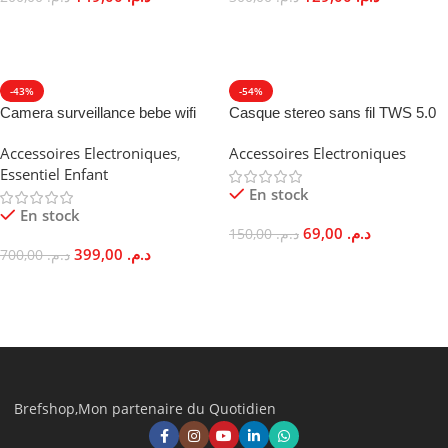
Ajouter Au Panier
Ajouter Au Panier
-43%
-54%
Camera surveillance bebe wifi
Casque stereo sans fil TWS 5.0
HD 1080p Vision Nocturne 360°
Couplage Automatique Stéréo
Accessoires Electroniques
,
Accessoires Electroniques
Essentiel Enfant
En stock
En stock
69,00
د.م.
150,00
د.م.
399,00
د.م.
700,00
د.م.
Ajouter Au Panier
Ajouter Au Panier
Brefshop,Mon partenaire du Quotidien