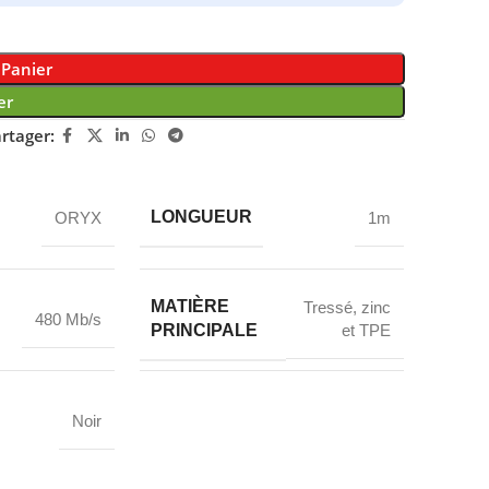
 Panier
er
rtager:
LONGUEUR
ORYX
1m
MATIÈRE
Tressé, zinc
480 Mb/s
PRINCIPALE
et TPE
Noir