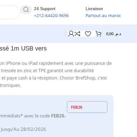
24 Support
Livraison
+212-64420-9696
Partout au maroc
0,00
د.م.
essé 1m USB vers
ton iPhone ou iPad rapidement avec une puissance de
ressée en zinc et TPE garantit une durabilité
et paye cash à la réception. Choisir BrefShop, c’est
ctroniques.
FEB26
mmédiats* avec le code
FEB26.
e Jusqu'Au 28/02/2026