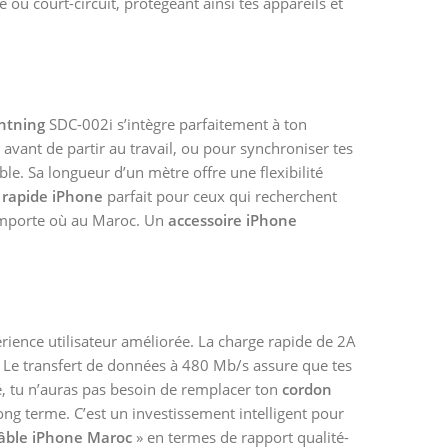
e ou court-circuit, protégeant ainsi tes appareils et
ghtning
SDC-002i s’intègre parfaitement à ton
avant de partir au travail, ou pour synchroniser tes
le. Sa longueur d’un mètre offre une flexibilité
 rapide iPhone
parfait pour ceux qui recherchent
n’importe où au Maroc. Un
accessoire iPhone
érience utilisateur améliorée. La charge rapide de 2A
s. Le transfert de données à 480 Mb/s assure que tes
té, tu n’auras pas besoin de remplacer ton
cordon
g terme. C’est un investissement intelligent pour
câble iPhone Maroc
» en termes de rapport qualité-