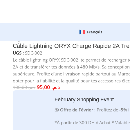
Français
ORYX Charge Rapide 2A Tressé 1m USB vers
Câble Lightning ORYX Charge Rapide 2A Tr
UGS :
SDC-002i
Le câble lightning ORYX SDC-002i te permet de recharger 
2A et de transférer tes données à 480 Mb/s. Sa conception t
supérieure. Profite d’une livraison rapide partout au Maroc 
opter pour la fiabilité et la qualité pour tes accessoires éle
95,00
د.م.
100,00
د.م.
February Shopping Event
🎁
Offre de Février
: Profitez de
-5%
i
*À partir de 300 DH d'Achat * Valabl