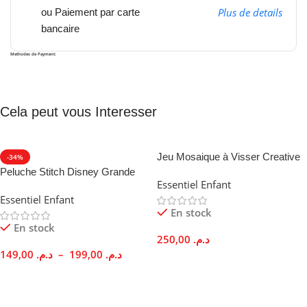
Plus de details
ou Paiement par carte
bancaire
Methodes de Payment:
Cela peut vous Interesser
Jeu Mosaique à Visser Creative
-34%
Magic Panel 151 Pièces Éducatif
Peluche Stitch Disney Grande
Essentiel Enfant
3 Ans
Taille 40 50cm Douce Cadeau
Essentiel Enfant
Enfant
En stock
En stock
250,00
د.م.
149,00
د.م.
–
199,00
د.م.
Ajouter Au Panier
Choix Des Options