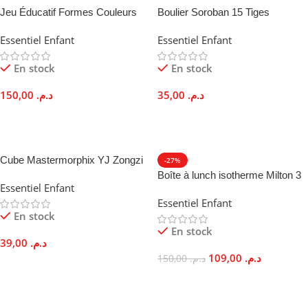
Jeu Éducatif Formes Couleurs
Boulier Soroban 15 Tiges
Apprentissage Ludique Enfants 3
Multicolores Calcul Mental
Essentiel Enfant
Essentiel Enfant
Ans
Enfants
En stock
En stock
150,00
د.م.
35,00
د.م.
Ajouter Au Panier
Ajouter Au Panier
Cube Mastermorphix YJ Zongzi
-27%
3×3 Forme Pyramide Sans
Boîte à lunch isotherme Milton 3
Essentiel Enfant
Stickers
Contenants Étanches Vert Citron
Essentiel Enfant
En stock
En stock
39,00
د.م.
109,00
د.م.
150,00
د.م.
Ajouter Au Panier
Ajouter Au Panier