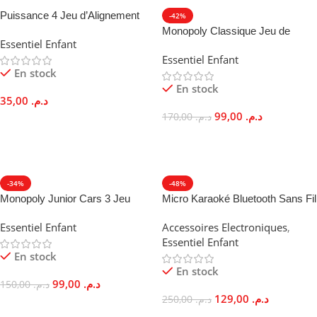
Puissance 4 Jeu d’Alignement
-42%
Stratégique Enfants Famille
Monopoly Classique Jeu de
Essentiel Enfant
Plateau Transactions
Essentiel Enfant
Immobilières Famille
En stock
En stock
35,00
د.م.
99,00
د.م.
170,00
د.م.
Ajouter Au Panier
Ajouter Au Panier
-34%
-48%
Monopoly Junior Cars 3 Jeu
Micro Karaoké Bluetooth Sans Fil
Société Disney Pixar Enfants 5
2-en-1 Haut-Parleur Echo
Essentiel Enfant
Accessoires Electroniques
,
Ans
Essentiel Enfant
En stock
En stock
99,00
د.م.
150,00
د.م.
129,00
د.م.
250,00
د.م.
Ajouter Au Panier