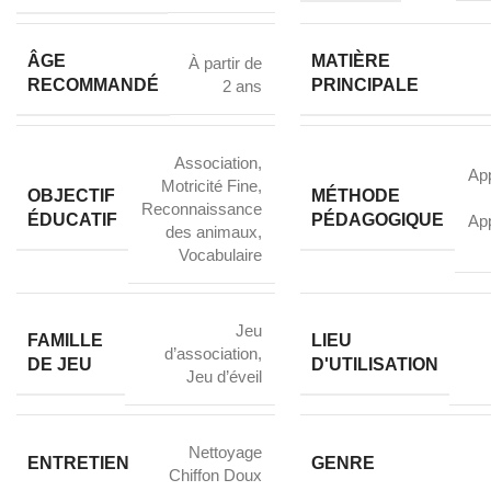
ÂGE
MATIÈRE
À partir de
RECOMMANDÉ
PRINCIPALE
2 ans
Association
,
Ap
Motricité Fine
,
OBJECTIF
MÉTHODE
Reconnaissance
ÉDUCATIF
PÉDAGOGIQUE
Ap
des animaux
,
Vocabulaire
Jeu
FAMILLE
LIEU
d’association
,
DE JEU
D'UTILISATION
Jeu d’éveil
Nettoyage
ENTRETIEN
GENRE
Chiffon Doux