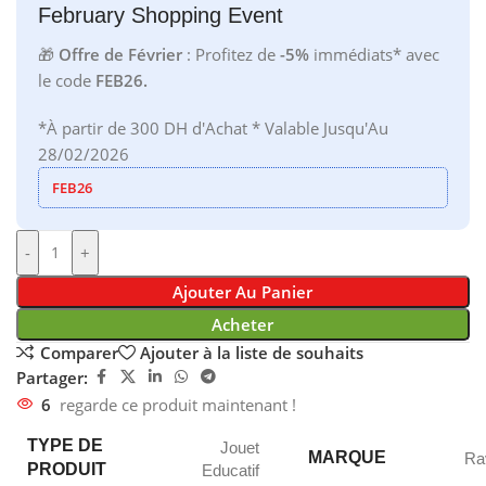
February Shopping Event
🎁
Offre de Février
: Profitez de
-5%
immédiats* avec
le code
FEB26.
*À partir de 300 DH d'Achat * Valable Jusqu'Au
28/02/2026
FEB26
-
+
Ajouter Au Panier
Acheter
Comparer
Ajouter à la liste de souhaits
Partager:
6
regarde ce produit maintenant !
TYPE DE
Jouet
MARQUE
Ra
PRODUIT
Educatif