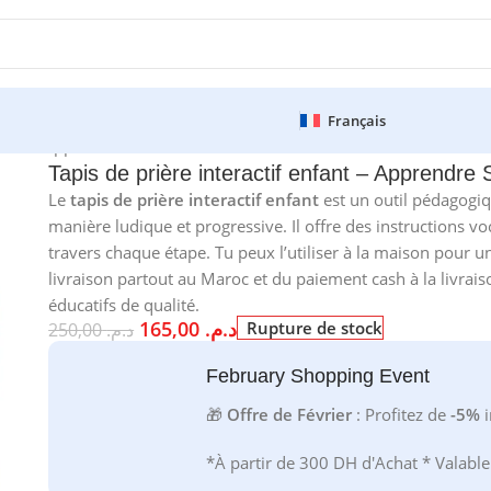
Français
nfant – Apprendre Salat Audio Tactile
Tapis de prière interactif enfant – Apprendre S
Le
tapis de prière interactif enfant
est un outil pédagogiqu
manière ludique et progressive. Il offre des instructions voc
travers chaque étape. Tu peux l’utiliser à la maison pour 
livraison partout au Maroc et du paiement cash à la livrai
éducatifs de qualité.
165,00
د.م.
Rupture de stock
250,00
د.م.
February Shopping Event
🎁
Offre de Février
: Profitez de
-5%
i
*À partir de 300 DH d'Achat * Valabl